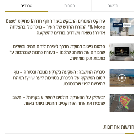
חדשות
תגובות
טרנדים
פרויקט המגורים המבוקש בעיר החוף חדרה! פרויקט "East
& More" המזרח החדש של העיר – נמכר כולו בהצלחה
אדירה! נשארו משרדים בודדים להשקעה.
פרסום נייטיב ממוקד: הדרך ליצירת לידים חמים ובשלים
שמכירים את המותג שלכם! – בעזרת כתבות שנכתבות ע"י
כותבות תוכן מומחיות.
טבריה המושבה: השקעה בקרקע מניבה ובטוחה – נוף
קסום המשקיף על הכינרת, בסמיכות ליער שוויץ! תמהרו
להירשם לפני שתפספסו.
״ביאליק על הפארק״: חולמים להשקיע בקריות? – חשוב
שתכירו את אחד הפרויקטים החמים ביותר באזור.
חדשות אחרונות