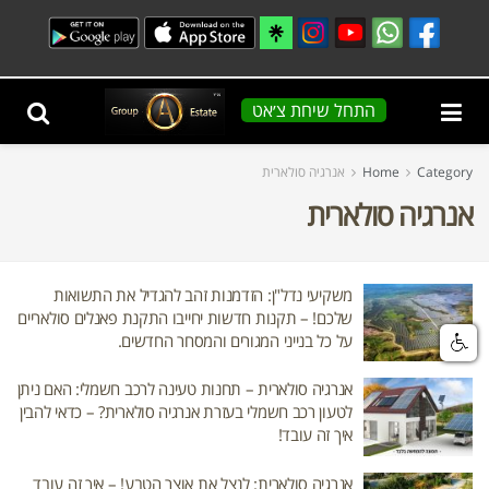
התחל שיחת צ׳אט
Category
Home
אנרגיה סולארית
אנרגיה סולארית
משקיעי נדל"ן: הזדמנות זהב להגדיל את התשואות
שלכם! – תקנות חדשות יחייבו התקנת פאנלים סולאריים
על כל בנייני המגורים והמסחר החדשים.
אנרגיה סולארית – תחנות טעינה לרכב חשמלי: האם ניתן
לטעון רכב חשמלי בעזרת אנרגיה סולארית? – כדאי להבין
איך זה עובד!
אנרגיה סולארית: לנצל את אוצר הטבע! – איך זה עובד