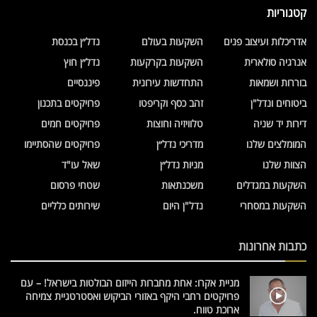
קטגוריות
אדריכלות ועיצוב פנים
השקעות בעולם
נדל״ן בכנסת
אנרגיה סולארית
השקעות בקרקעות
נדל״ן חוץ
בוררות ושמאות
התחדשות עירונית
פיננסיים
ביטוחים ונדל"ן
זהב כסף וקריפטו
פרויקטים בתכנון
דירות יד שניה
טלוויזיה וחוצות
פרויקטים חמים
המומלצים שלנו
מדריכי נדל״ן
פרויקטים שהסתיימו
הצוות שלנו
מניות נדל״ן
שאל עו"ד
השקעות במגדלים
משכנתאות
שטחי פרסום
השקעות במסחרי
נדל"ן היום
שירותים כלליים
כתבות אחרונות
מניית אקרו: אחת מחברות הייזום הבולטות בישראל! – עם
פרויקטים רחבי היקף באזורי הביקוש ואסטרטגיית צמיחה
ארוכת טווח.