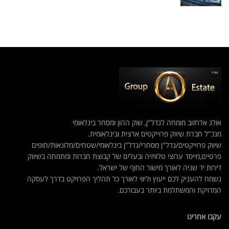
אולג אלחזוב מומחה לנדל"ן, שוק ההון ומסחר בינלאומי
מנכ"ל חברת שיווק פרוייקטים ארצית ובינלאומית.
שיווק פרוייקטים/נדל"ן מסחרי/נדל"ן בינלאומי/שטחים/מלונאות/חופים
פרטיים,מייסד ערוצי טלוויזיה ובעלים של קבוצת חברות ומתמחה בשיווק
דירות יד שניה לאורך מישור החוף של ישראל.
נשמח להעניק לכם ייעוץ וליווי לאורך כל תהליך הפרויקט בדרך לעסקה
המדויקת והמשתלמת ביותר בעבורכם.
עקבו אחרינו