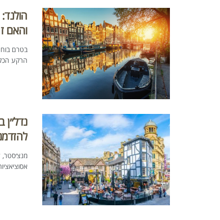
הולנד: 
והאם ז
בטרם בוחר
הרקע הכלכל
נדל״ן ב
להזדמנ
מנצ׳סטר, ל
אסוציאציות