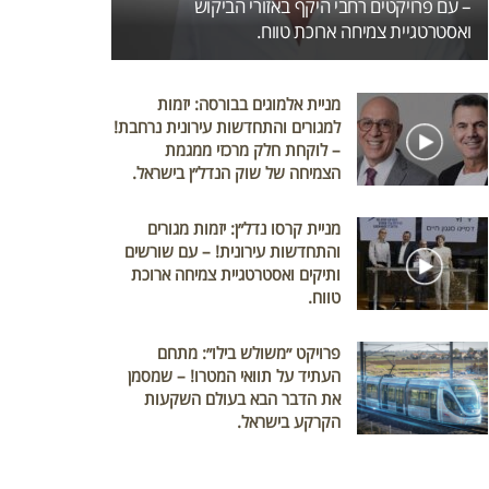
– עם פרויקטים רחבי היקף באזורי הביקוש
ואסטרטגיית צמיחה ארוכת טווח.
מניית אלמוגים בבורסה: יזמות
למגורים והתחדשות עירונית נרחבת!
– לוקחת חלק מרכזי ממגמת
הצמיחה של שוק הנדל״ן בישראל.
מניית קרסו נדל״ן: יזמות מגורים
והתחדשות עירונית! – עם שורשים
ותיקים ואסטרטגיית צמיחה ארוכת
טווח.
פרויקט ״משולש בילו״: מתחם
העתיד על תוואי המטרו! – שמסמן
את הדבר הבא בעולם השקעות
הקרקע בישראל.