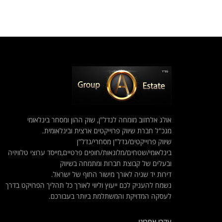
אולג אלחזוב מומחה לנדל"ן, שוק ההון ומסחר בינלאומי
מנכ"ל חברת שיווק פרוייקטים ארצית ובינלאומית.
שיווק פרוייקטים/נדל"ן מסחרי/נדל"ן
בינלאומי/שטחים/מלונאות/חופים פרטיים,מייסד ערוצי טלוויזיה
ובעלים של קבוצת חברות ומתמחה בשיווק
דירות יד שניה לאורך מישור החוף של ישראל.
נשמח להעניק לכם ייעוץ וליווי לאורך כל תהליך הפרויקט בדרך
לעסקה המדויקת והמשתלמת ביותר בעבורכם.
עקבו אחרינו