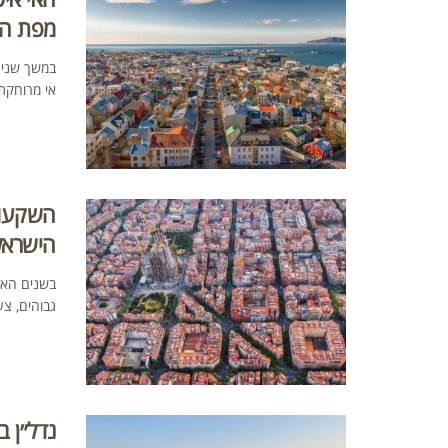
מפת הה
במשך שנים
אי מרוחקת 
השקעות
הישראלי
בשנים האח
גבוהים, צע
נדל״ן 