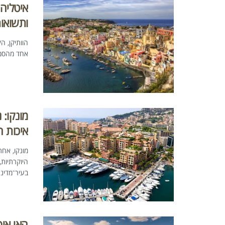
איטליה:
ותשואות
הוותיקן, ה
אחד מהסמלי
מונקו: 
איכות ח
מונקו, אח
היוקרתיות,
בעיר־מדינה
האי איס