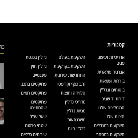
קטגוריות
כת
אדריכלות ועיצוב
השקעות בעולם
נדל״ן בכנסת
פנים
השקעות בקרקעות
נדל״ן חוץ
אנרגיה סולארית
התחדשות עירונית
פיננסיים
בוררות ושמאות
זהב כסף וקריפטו
פרויקטים בתכנון
ביטוחים ונדל"ן
טלוויזיה וחוצות
פרויקטים חמים
דירות יד שניה
מדריכי נדל״ן
פרויקטים
המומלצים שלנו
שהסתיימו
מניות נדל״ן
הצוות שלנו
שאל עו"ד
משכנתאות
השקעות במגדלים
שטחי פרסום
נדל"ן היום
השקעות במסחרי
שירותים כלליים