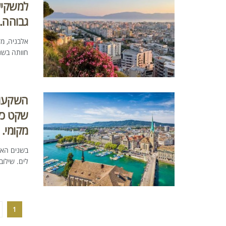
למשקיע
גבוהה.
אלבניה, מד
חוותה בשנ
השקעות
שקט כלכ
מקומי.
בשנים האח
לים. שילוב
1