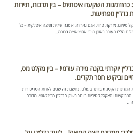
 כהזדמנות השקעה איכותית! – בין תרבות, תיירות
 נדל״ן מפתיעות.
קולוסיאום, מזרקת טרווי, אגם גארדה, אופנה עילית ופיצה איטלקית – כל
ם הללו מעורר באופן מיידי אסוציאציה ברורה...
נדל״ן יוקרתי בקנה מידה עולמי! – בין מקלט מס,
יים וביקוש חסר תקדים.
ת המדינות הקטנות ביותר בעולם, נחשבת זה שנים לאחת הטריטוריות
 המבוקשות והאקסקלוסיביות ביותר בשוק הנדל״ן הבינלאומי. מדובר
...
לנד: ממדינת קצה קפואה! – ליעד נדל״ני על