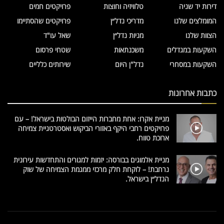
דירות יד שניה
טלוויזיה וחוצות
פרויקטים חמים
המומלצים שלנו
מדריכי נדל״ן
פרויקטים שהסתיימו
הצוות שלנו
מניות נדל״ן
שאל עו"ד
השקעות במגדלים
משכנתאות
שטחי פרסום
השקעות במסחרי
נדל"ן היום
שירותים כלליים
כתבות אחרונות
מניית אקרו: אחת מחברות הייזום הבולטות בישראל! – עם
פרויקטים רחבי היקף באזורי הביקוש ואסטרטגיית צמיחה
ארוכת טווח.
מניית אלמוגים בבורסה: יזמות למגורים והתחדשות עירונית
נרחבת! – לוקחת חלק מרכזי ממגמת הצמיחה של שוק
הנדל״ן בישראל.