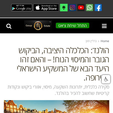
התחל שיחת צ׳אט
Home
נדל״ן חוץ
הולנד: הכלכלה היציבה, הביקוש
הגובר והמיסוי הנוח! – והאם זהו
היעד הבא של המשקיע הישראלי
באירופה.
סקירה כלכלית, יתרונות השקעה, מיסוי, אזורי ביקוש ונקודות
קריטיות שחשוב להכיר בהולנד.