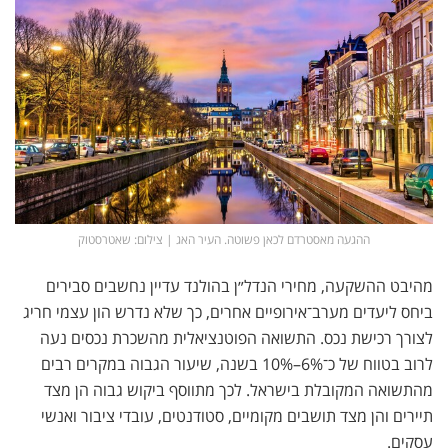
ההגעה מאסטרדם לכאן פשוטה. העיר האג | צילום: שאטרסטוק
מהיבט ההשקעה, מחירי הנדל״ן בהולנד עדיין נחשבים סבירים
ביחס ליעדים מערב־אירופיים אחרים, כך שלא נדרש הון עצמי חריג
לצורך רכישת נכס. התשואה הפוטנציאלית מהשכרת נכסים נעה
לרוב בטווח של כ־6%–10% בשנה, שיעור הגבוה במקרים רבים
מהתשואה המקובלת בישראל. לכך מתווסף ביקוש גבוה הן מצד
תיירים והן מצד תושבים מקומיים, סטודנטים, עובדי ציבור ואנשי
עסקים.