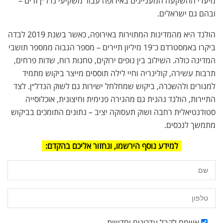
מיעדי ההשקעה המעניינים באירופה עבור משקיעי נדל״ן זרים –
ובהם גם ישראלים.
הולנד היא מהמדינות המתוירות באירופה, כאשר בשנת 2019 לבדה
ביקרו באמסטרדם כ־19 מיליון תיירים – מספר הגבוה ממספר תושבי
המדינה כולה. השילוב בין נופים ירוקים, טחנות רוח, שדות פרחים,
תרבות עשירה, קולינריה וחיי לילה תוססים מייצר ביקוש מתמיד
למגורים ולהשכרה, ביקוש שמחלחל ישירות גם לשוק הנדל״ן. לצד
התיירות, הולנד נהנית גם מהגירה פנימית וחיצונית, אוכלוסייה
סטודנטיאלית רחבה ושוק תעסוקה יציב – נתונים התומכים בביקוש
מתמשך לנכסים.
למידע נוסף הירשמו, ונחזור אליכם בהקדם:
אשמח לקבל עדכונים וחדשות