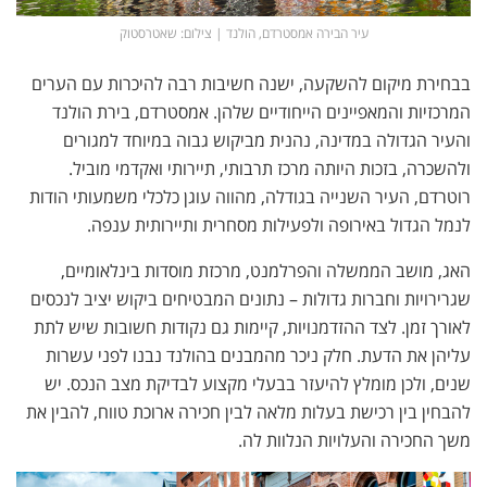
עיר הבירה אמסטרדם, הולנד | צילום: שאטרסטוק
בבחירת מיקום להשקעה, ישנה חשיבות רבה להיכרות עם הערים
המרכזיות והמאפיינים הייחודיים שלהן. אמסטרדם, בירת הולנד
והעיר הגדולה במדינה, נהנית מביקוש גבוה במיוחד למגורים
ולהשכרה, בזכות היותה מרכז תרבותי, תיירותי ואקדמי מוביל.
רוטרדם, העיר השנייה בגודלה, מהווה עוגן כלכלי משמעותי הודות
לנמל הגדול באירופה ולפעילות מסחרית ותיירותית ענפה.
האג, מושב הממשלה והפרלמנט, מרכזת מוסדות בינלאומיים,
שגרירויות וחברות גדולות – נתונים המבטיחים ביקוש יציב לנכסים
לאורך זמן. לצד ההזדמנויות, קיימות גם נקודות חשובות שיש לתת
עליהן את הדעת. חלק ניכר מהמבנים בהולנד נבנו לפני עשרות
שנים, ולכן מומלץ להיעזר בבעלי מקצוע לבדיקת מצב הנכס. יש
להבחין בין רכישת בעלות מלאה לבין חכירה ארוכת טווח, להבין את
משך החכירה והעלויות הנלוות לה.