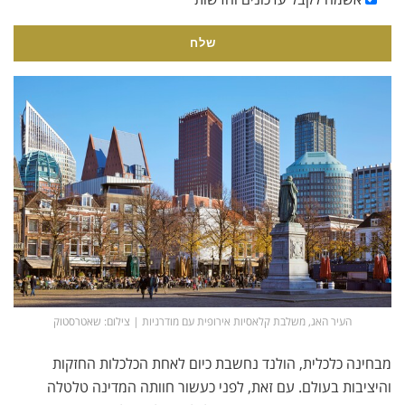
העיר האג, משלבת קלאסיות אירופית עם מודרניות | צילום: שאטרסטוק
מבחינה כלכלית, הולנד נחשבת כיום לאחת הכלכלות החזקות
והיציבות בעולם. עם זאת, לפני כעשור חוותה המדינה טלטלה