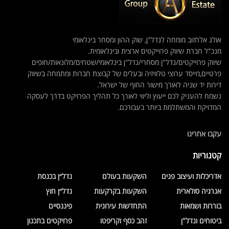
אולג אלחזוב מומחה לנדל"ן, שוק ההון ומסחר בינלאומי
מנכ"ל חברת שיווק פרוייקטים ארצית ובינלאומית.
שיווק פרוייקטים/נדל"ן מסחרי/נדל"ן בינלאומי/שטחים/מלונאות/חופים
פרטיים,מייסד ערוצי טלוויזיה ובעלים של קבוצת חברות ומתמחה בשיווק
דירות יד שניה לאורך מישור החוף של ישראל.
נשמח להעניק לכם ייעוץ וליווי לאורך כל תהליך הפרויקט בדרך לעסקה
המדויקת והמשתלמת ביותר בעבורכם.
עקבו אחרינו
קטגוריות
אדריכלות ועיצוב פנים
השקעות בעולם
נדל״ן בכנסת
אנרגיה סולארית
השקעות בקרקעות
נדל״ן חוץ
בוררות ושמאות
התחדשות עירונית
פיננסיים
ביטוחים ונדל"ן
זהב כסף וקריפטו
פרויקטים בתכנון