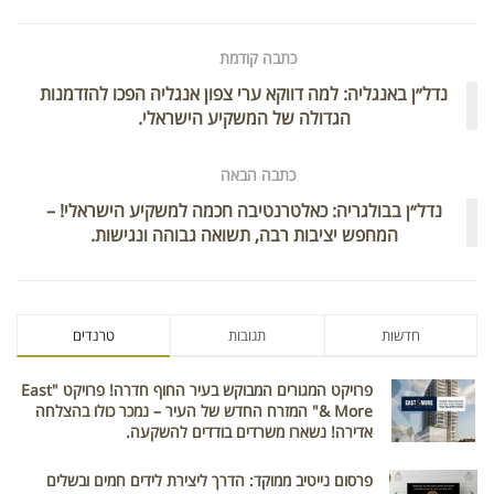
כתבה קודמת
נדל״ן באנגליה: למה דווקא ערי צפון אנגליה הפכו להזדמנות
הגדולה של המשקיע הישראלי.
כתבה הבאה
נדל״ן בבולגריה: כאלטרנטיבה חכמה למשקיע הישראלי! –
המחפש יציבות רבה, תשואה גבוהה ונגישות.
חדשות
תגובות
טרנדים
פרויקט המגורים המבוקש בעיר החוף חדרה! פרויקט "East
& More" המזרח החדש של העיר – נמכר כולו בהצלחה
אדירה! נשארו משרדים בודדים להשקעה.
פרסום נייטיב ממוקד: הדרך ליצירת לידים חמים ובשלים