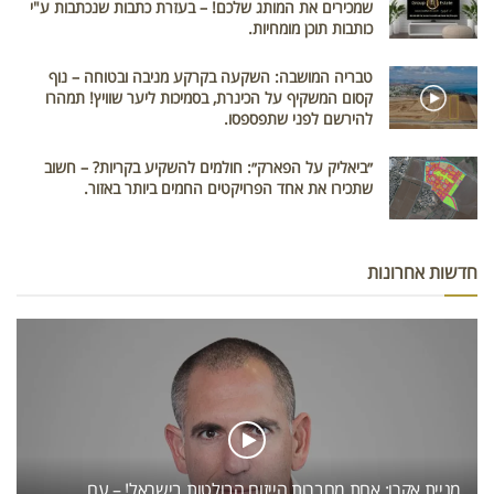
שמכירים את המותג שלכם! – בעזרת כתבות שנכתבות ע"י
כותבות תוכן מומחיות.
טבריה המושבה: השקעה בקרקע מניבה ובטוחה – נוף
קסום המשקיף על הכינרת, בסמיכות ליער שוויץ! תמהרו
להירשם לפני שתפספסו.
״ביאליק על הפארק״: חולמים להשקיע בקריות? – חשוב
שתכירו את אחד הפרויקטים החמים ביותר באזור.
חדשות אחרונות
מניית אקרו: אחת מחברות הייזום הבולטות בישראל! – עם