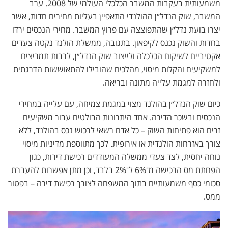
משמעותית בעקבות המשבר הכלכלי העולמי של 2008. ערב
המשבר, שוק הנדל״ן ההולנדי התאפיין בעליות מחירים חדות, אשר
יצרו בועת נדל״ן שהתפוצצה עם פרוץ המשבר. מחירי הנכסים ירדו
בחדות והשוק נכנס לקיפאון. בתגובה, ממשלת הולנד נקטה צעדים
אקטיביים לשיקום הכלכלה ולייצוב שוק הנדל״ן, לרבות תמריצים
למשקיעים והקלות מיסוי, מהלכים שהובילו להתאוששות הדרגתית
ולחזרה למגמת עלייה מתונה ובריאה.
כיום שוק הנדל״ן בהולנד מצוי במגמת צמיחה, עם עלייה במחירי
הנכסים ובשכר הדירה. אחד היתרונות הבולטים עבור משקיעים
זרים הוא פתיחות השוק – כל אדם רשאי לרכוש נכס בהולנד, ללא
צורך באזרחות הולנדית או אירופית. לכך מתווספת מדיניות מיסוי
נוחה יחסית, לצד צעדי ממשלה המעודדים רכישת דירות, כגון
הפחתת מס הרכישה מ־6% ל־2% בלבד, וכן מתן אפשרות להעברת
סכומי כסף משמעותיים בתוך המשפחה לצורך רכישת דירה – בפטור
ממס.