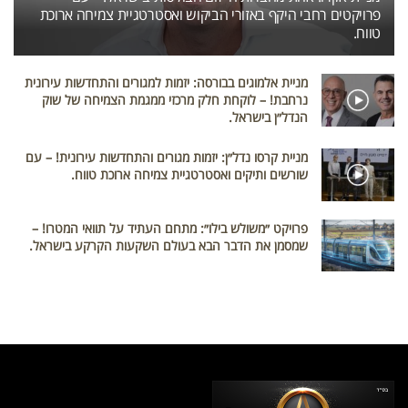
פרויקטים רחבי היקף באזורי הביקוש ואסטרטגיית צמיחה ארוכת
טווח.
מניית אלמוגים בבורסה: יזמות למגורים והתחדשות עירונית
נרחבת! – לוקחת חלק מרכזי ממגמת הצמיחה של שוק
הנדל״ן בישראל.
מניית קרסו נדל״ן: יזמות מגורים והתחדשות עירונית! – עם
שורשים ותיקים ואסטרטגיית צמיחה ארוכת טווח.
פרויקט ״משולש בילו״: מתחם העתיד על תוואי המטרו! –
שמסמן את הדבר הבא בעולם השקעות הקרקע בישראל.