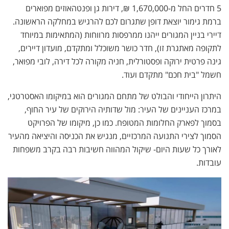
5 חדרים החל מ-1,670,000 ₪, דירות גן ופנטהאוזים מפוארים
ברמת גימור יוצאת דופן שתגרום לכם להרגיש במחלקה הראשונה.
דיירי בניין המגורים ייהנו ממרפסות מרווחות (המתאימות במיוחד
לתקופה מאתגרת זו), חדר כושר משוכלל ומתקדם, מועדון דיירים,
גינה פרטית ירוקה ופסטורלית, חניה מקורה לכל דירה, לובי מפואר,
חשמל "בית חכם" מתקדם ועוד.
היתרון הייחודי והבולט של מתחם המגורים הוא במיקומו האסטרטגי,
במרכז העניינים של העיר: מול שדותיה הירוקים של עיר החוף,
בסמוך לפארק החלומות המטופח. כמו כן, מיקומו של הפרויקט
הסמוך לצירי התנועה המרכזיים, מנגיש את הכניסה והיציאה מהעיר
לאורך כל שעות היום- שיקול המהווה חשיבות רבה בקרב משפחות
עובדות.