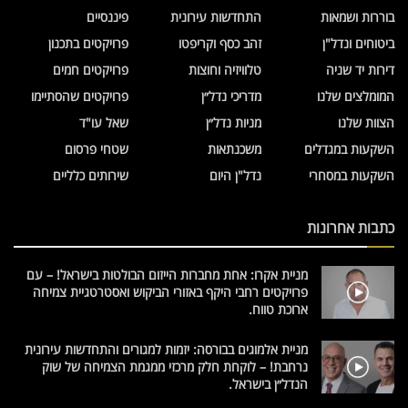
בוררות ושמאות
התחדשות עירונית
פיננסיים
ביטוחים ונדל"ן
זהב כסף וקריפטו
פרויקטים בתכנון
דירות יד שניה
טלוויזיה וחוצות
פרויקטים חמים
המומלצים שלנו
מדריכי נדל״ן
פרויקטים שהסתיימו
הצוות שלנו
מניות נדל״ן
שאל עו"ד
השקעות במגדלים
משכנתאות
שטחי פרסום
השקעות במסחרי
נדל"ן היום
שירותים כלליים
כתבות אחרונות
מניית אקרו: אחת מחברות הייזום הבולטות בישראל! – עם
פרויקטים רחבי היקף באזורי הביקוש ואסטרטגיית צמיחה
ארוכת טווח.
מניית אלמוגים בבורסה: יזמות למגורים והתחדשות עירונית
נרחבת! – לוקחת חלק מרכזי ממגמת הצמיחה של שוק
הנדל״ן בישראל.