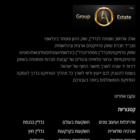
אולג אלחזוב מומחה לנדל"ן, שוק ההון ומסחר בינלאומי
מנכ"ל חברת שיווק פרוייקטים ארצית ובינלאומית.
שיווק פרוייקטים/נדל"ן מסחרי/נדל"ן בינלאומי/שטחים/מלונאות/חופים
פרטיים,מייסד ערוצי טלוויזיה ובעלים של קבוצת חברות ומתמחה בשיווק
דירות יד שניה לאורך מישור החוף של ישראל.
נשמח להעניק לכם ייעוץ וליווי לאורך כל תהליך הפרויקט בדרך לעסקה
המדויקת והמשתלמת ביותר בעבורכם.
עקבו אחרינו
קטגוריות
אדריכלות ועיצוב פנים
השקעות בעולם
נדל״ן בכנסת
אנרגיה סולארית
השקעות בקרקעות
נדל״ן חוץ