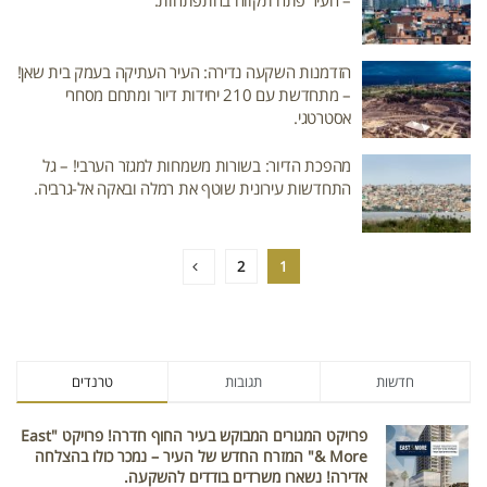
– העיר פתח תקווה בהתפתחות.
הזדמנות השקעה נדירה: העיר העתיקה בעמק בית שאן!
– מתחדשת עם 210 יחידות דיור ומתחם מסחרי
אסטרטגי.
מהפכת הדיור: בשורות משמחות למגזר הערבי! – גל
התחדשות עירונית שוטף את רמלה ובאקה אל-גרביה.
2
1
חדשות
תגובות
טרנדים
פרויקט המגורים המבוקש בעיר החוף חדרה! פרויקט "East
& More" המזרח החדש של העיר – נמכר כולו בהצלחה
אדירה! נשארו משרדים בודדים להשקעה.