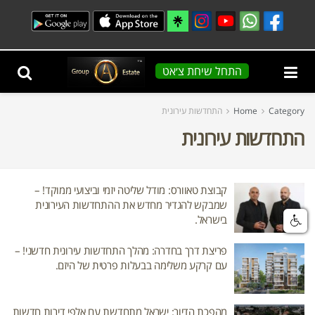
התחל שיחת צ׳אט
Category
Home
התחדשות עירונית
התחדשות עירונית
קבוצת טאוורס: מודל שליטה יזמי וביצועי ממוקד! –
שמבקש להגדיר מחדש את ההתחדשות העירונית
בישראל.
פריצת דרך בחדרה: מהלך התחדשות עירונית חדשני! –
עם קרקע משלימה בבעלות פרטית של היזם.
מהפכת הדיור: ישראל מתחדשת עם אלפי דירות חדשות