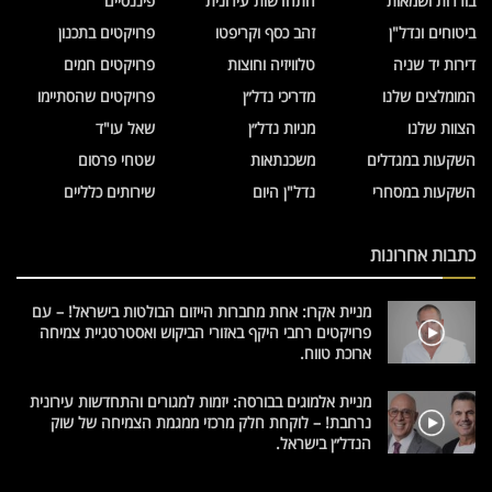
בוררות ושמאות
התחדשות עירונית
פיננסיים
ביטוחים ונדל"ן
זהב כסף וקריפטו
פרויקטים בתכנון
דירות יד שניה
טלוויזיה וחוצות
פרויקטים חמים
המומלצים שלנו
מדריכי נדל״ן
פרויקטים שהסתיימו
הצוות שלנו
מניות נדל״ן
שאל עו"ד
השקעות במגדלים
משכנתאות
שטחי פרסום
השקעות במסחרי
נדל"ן היום
שירותים כלליים
כתבות אחרונות
מניית אקרו: אחת מחברות הייזום הבולטות בישראל! – עם
פרויקטים רחבי היקף באזורי הביקוש ואסטרטגיית צמיחה
ארוכת טווח.
מניית אלמוגים בבורסה: יזמות למגורים והתחדשות עירונית
נרחבת! – לוקחת חלק מרכזי ממגמת הצמיחה של שוק
הנדל״ן בישראל.