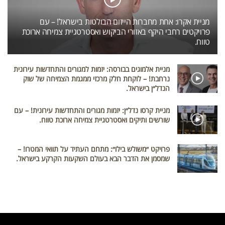
מניית אקרו: אחת מחברות הייזום הבולטות בישראל! – עם
פרויקטים רחבי היקף באזורי הביקוש ואסטרטגיית צמיחה ארוכת
טווח.
מניית אלמוגים בבורסה: יזמות למגורים והתחדשות עירונית
נרחבת! – לוקחת חלק מרכזי ממגמת הצמיחה של שוק
הנדל״ן בישראל.
מניית קרסו נדל״ן: יזמות מגורים והתחדשות עירונית! – עם
שורשים ותיקים ואסטרטגיית צמיחה ארוכת טווח.
פרויקט ״משולש בילו״: מתחם העתיד על תוואי המטרו! –
שמסמן את הדבר הבא בעולם השקעות הקרקע בישראל.