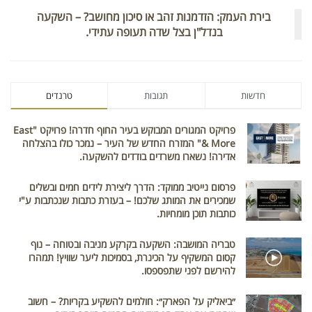
בירת העמק: הזדמנות זהב או סיכון מחושב? – השקעה
בנדל"ן בצל שדה תעופה עתידי.
חדשות
תגובות
טרנדים
פרויקט המגורים המבוקש בעיר החוף חדרה! פרויקט "East
& More" המזרח החדש של העיר – נמכר כולו בהצלחה
אדירה! נשארו משרדים בודדים להשקעה.
פרסום נייטיב ממוקד: הדרך ליצירת לידים חמים ובשלים
שמכירים את המותג שלכם! – בעזרת כתבות שנכתבות ע"י
כותבות תוכן מומחיות.
טבריה המושבה: השקעה בקרקע מניבה ובטוחה – נוף
קסום המשקיף על הכינרת, בסמיכות ליער שוויץ! תמהרו
להירשם לפני שתפספסו.
״ביאליק על הפארק״: חולמים להשקיע בקריות? – חשוב