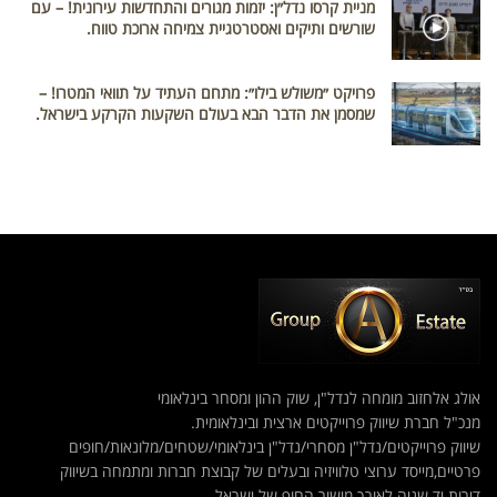
מניית קרסו נדל״ן: יזמות מגורים והתחדשות עירונית! – עם
שורשים ותיקים ואסטרטגיית צמיחה ארוכת טווח.
פרויקט ״משולש בילו״: מתחם העתיד על תוואי המטרו! –
שמסמן את הדבר הבא בעולם השקעות הקרקע בישראל.
אולג אלחזוב מומחה לנדל"ן, שוק ההון ומסחר בינלאומי
מנכ"ל חברת שיווק פרוייקטים ארצית ובינלאומית.
שיווק פרוייקטים/נדל"ן מסחרי/נדל"ן בינלאומי/שטחים/מלונאות/חופים
פרטיים,מייסד ערוצי טלוויזיה ובעלים של קבוצת חברות ומתמחה בשיווק
דירות יד שניה לאורך מישור החוף של ישראל.