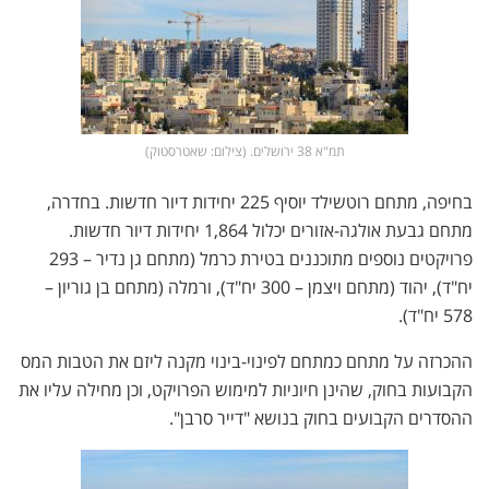
תמ"א 38 ירושלים. (צילום: שאטרסטוק)
בחיפה, מתחם רוטשילד יוסיף 225 יחידות דיור חדשות. בחדרה,
מתחם גבעת אולגה-אזורים יכלול 1,864 יחידות דיור חדשות.
פרויקטים נוספים מתוכננים בטירת כרמל (מתחם גן נדיר – 293
יח"ד), יהוד (מתחם ויצמן – 300 יח"ד), ורמלה (מתחם בן גוריון –
578 יח"ד).
ההכרזה על מתחם כמתחם לפינוי-בינוי מקנה ליזם את הטבות המס
הקבועות בחוק, שהינן חיוניות למימוש הפרויקט, וכן מחילה עליו את
ההסדרים הקבועים בחוק בנושא "דייר סרבן".