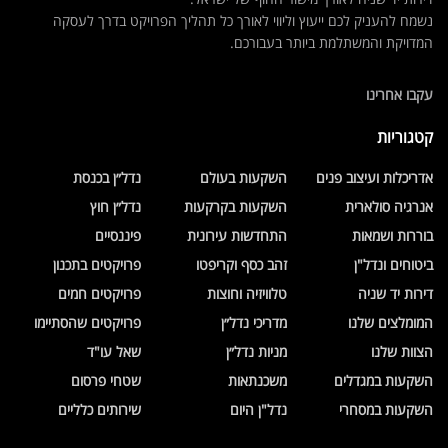
נשמח להעניק לכם ייעוץ וליווי לאורך כל תהליך הפרויקט בדרך לעסקה
המדויקת והמשתלמת ביותר בעבורכם.
עקבו אחרינו
קטגוריות
אדריכלות ועיצוב פנים
השקעות בעולם
נדל״ן בכנסת
אנרגיה סולארית
השקעות בקרקעות
נדל״ן חוץ
בוררות ושמאות
התחדשות עירונית
פיננסיים
ביטוחים ונדל"ן
זהב כסף וקריפטו
פרויקטים בתכנון
דירות יד שניה
טלוויזיה וחוצות
פרויקטים חמים
המומלצים שלנו
מדריכי נדל״ן
פרויקטים שהסתיימו
הצוות שלנו
מניות נדל״ן
שאל עו"ד
השקעות במגדלים
משכנתאות
שטחי פרסום
השקעות במסחרי
נדל"ן היום
שירותים כלליים