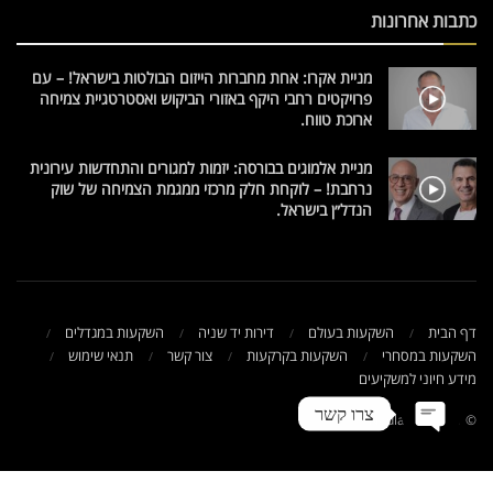
כתבות אחרונות
מניית אקרו: אחת מחברות הייזום הבולטות בישראל! – עם
פרויקטים רחבי היקף באזורי הביקוש ואסטרטגיית צמיחה
ארוכת טווח.
מניית אלמוגים בבורסה: יזמות למגורים והתחדשות עירונית
נרחבת! – לוקחת חלק מרכזי ממגמת הצמיחה של שוק
הנדל״ן בישראל.
דף הבית
השקעות בעולם
דירות יד שניה
השקעות במגדלים
השקעות במסחרי
השקעות בקרקעות
צור קשר
תנאי שימוש
מידע חיוני למשקיעים
צרו קשר
© 2021 NadlanTV