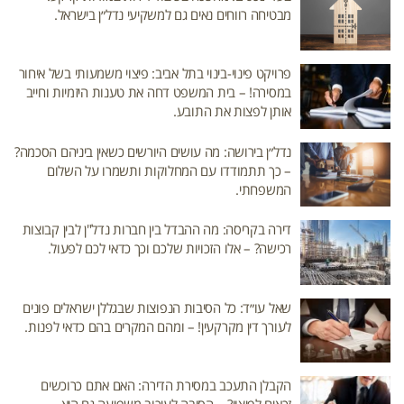
מבטיחה רווחים נאים גם למשקיעי נדל״ן בישראל.
פרויקט פינוי-בינוי בתל אביב: פיצוי משמעותי בשל איחור
במסירה! – בית המשפט דחה את טענות היזמיות וחייב
אותן לפצות את התובע.
נדל״ן בירושה: מה עושים היורשים כשאין ביניהם הסכמה?
– כך תתמודדו עם המחלוקות ותשמרו על השלום
המשפחתי.
דירה בקריסה: מה ההבדל בין חברות נדל"ן לבין קבוצות
רכישה? – אלו הזכויות שלכם וכך כדאי לכם לפעול.
שאל עו״ד: כל הסיבות הנפוצות שבגללן ישראלים פונים
לעורך דין מקרקעין! – ומהם המקרים בהם כדאי לפנות.
הקבלן התעכב במסירת הדירה: האם אתם כרוכשים