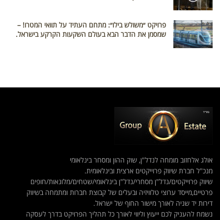
פרויקט ״משולש בילו״: מתחם העתיד על תוואי המטרו! –
שמסמן את הדבר הבא בעולם השקעות הקרקע בישראל.
אולג אלחזוב מומחה לנדל"ן, שוק ההון ומסחר בינלאומי
מנכ"ל חברת שיווק פרוייקטים ארצית ובינלאומית.
שיווק פרוייקטים/נדל"ן מסחרי/נדל"ן בינלאומי/שטחים/מלונאות/חופים
פרטיים,מייסד ערוצי טלוויזיה ובעלים של קבוצת חברות ומתמחה בשיווק
דירות יד שניה לאורך מישור החוף של ישראל.
נשמח להעניק לכם ייעוץ וליווי לאורך כל תהליך הפרויקט בדרך לעסקה