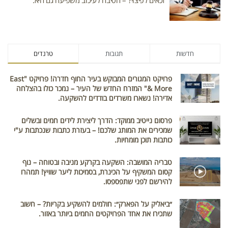
זכאים לפיצוי? – הסיבה לעיכוב משפיעה גם היא.
חדשות
תגובות
טרנדים
פרויקט המגורים המבוקש בעיר החוף חדרה! פרויקט "East
& More" המזרח החדש של העיר – נמכר כולו בהצלחה
אדירה! נשארו משרדים בודדים להשקעה.
פרסום נייטיב ממוקד: הדרך ליצירת לידים חמים ובשלים
שמכירים את המותג שלכם! – בעזרת כתבות שנכתבות ע"י
כותבות תוכן מומחיות.
טבריה המושבה: השקעה בקרקע מניבה ובטוחה – נוף
קסום המשקיף על הכינרת, בסמיכות ליער שוויץ! תמהרו
להירשם לפני שתפספסו.
״ביאליק על הפארק״: חולמים להשקיע בקריות? – חשוב
שתכירו את אחד הפרויקטים החמים ביותר באזור.