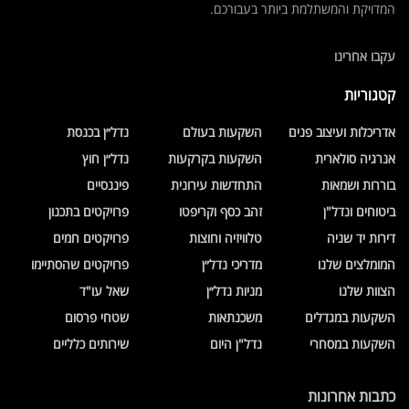
המדויקת והמשתלמת ביותר בעבורכם.
עקבו אחרינו
קטגוריות
אדריכלות ועיצוב פנים
השקעות בעולם
נדל״ן בכנסת
אנרגיה סולארית
השקעות בקרקעות
נדל״ן חוץ
בוררות ושמאות
התחדשות עירונית
פיננסיים
ביטוחים ונדל"ן
זהב כסף וקריפטו
פרויקטים בתכנון
דירות יד שניה
טלוויזיה וחוצות
פרויקטים חמים
המומלצים שלנו
מדריכי נדל״ן
פרויקטים שהסתיימו
הצוות שלנו
מניות נדל״ן
שאל עו"ד
השקעות במגדלים
משכנתאות
שטחי פרסום
השקעות במסחרי
נדל"ן היום
שירותים כלליים
כתבות אחרונות