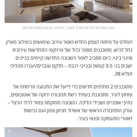
רובע המגורים החדש אשדוד צפון | הדמייה: קבוצת עמרם אברהם
הוחלט על פיתוח הצפון החדש כאזור עירוב שימושים בשילוב פארק
נחל לכיש. מתוכננים מספר גדול של פרויקטי התחדשות עירונית
ופינוי בינוי. כיום מסביב לאזור השכונה החדשה קיימים בניינים
ישנים בני 3-5 קומות ובנייני רכבת – חלקם עוברים/יעברו תהליכי
תמ"א 38.
מתוכננים 2 מחלפים חדשים כדי לייעל את התנועה וזרימתה אל
ומחוץ לעיר. מתכוננת בעתיד רשת תחבורה ירוקה של אוטובוסים,
נתיבי אופניים ושבילי הליכה. השכונה ממוקמת צמוד לרח' הרצל –
עורק התחבורה הראשי של אשדוד מכיוון צפון ועם נגישות
לאזורי התעסוקה ופנאי בעיר.