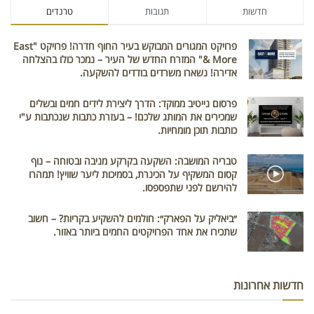
חדשות
תגובות
טרנדים
פרויקט המגורים המבוקש בעיר החוף חדרה! פרויקט "East
& More" המזרח החדש של העיר – נמכר כולו בהצלחה
אדירה! נשארו משרדים בודדים להשקעה.
פרסום נייטיב ממוקד: הדרך ליצירת לידים חמים ובשלים
שמכירים את המותג שלכם! – בעזרת כתבות שנכתבות ע"י
כותבות תוכן מומחיות.
טבריה המושבה: השקעה בקרקע מניבה ובטוחה – נוף
קסום המשקיף על הכינרת, בסמיכות ליער שוויץ! תמהרו
להירשם לפני שתפספסו.
״ביאליק על הפארק״: חולמים להשקיע בקריות? – חשוב
שתכירו את אחד הפרויקטים החמים ביותר באזור.
חדשות אחרונות