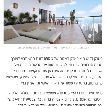
רובע המגורים החדש אשדוד צפון | הדמייה: קבוצת עמרם אברהם
פארק לכיש הוא פארק בשטח של כ-650 דונם המשתרע לאורך
הגדה הדרומית של נחל לכיש, ומהווה את הריאה הירוקה של
אשדוד. כל סוגי המבקרים מוצאים כאן את מבוקשם – מחובבי
הטבע, שנהנים מחלקו הפראי והלא מתורבת של הפארק, שהושאר
כך במכוון, במטרה לשמור על האיזון האקולוגי העדין באזור.
ספורטאים וחובבי האקסטרים – שמוצאים בו מגוון מסלולי הליכה
ורכיבה על אופנים. לילדים – צפייה בחיות בר שבטיילת "חי-לכיש"
וגם מביקור בפארק "אתגרים", המציע שלל אטרקציות לכל