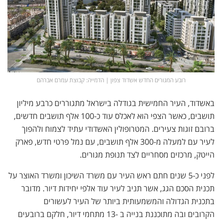
רובע המגורים החדש אשדוד צפון | הדמייה: קבוצת עמרם אברהם
באשדוד, העיר החמישית בגודלה בישראל מתגוררים כרבע מיליון
תושבים, כאשר הצפי הוא לאכלס עוד כ-100 אלף תושבים חדשים,
ברובם זוגות צעירים. המטרופולין האשדודי עתיד לצמוח ולהפוך
לעיר עם למעלה מ-300 אלף תושבים, עם נמל פרטי חדש, פארק
הייטק, מרכזים מסחריים לצד תנופת מגורים.
לפני כ-5 שנים חתם ראש העיר עם משרד השיכון ומשרד האוצר על
תכנית הסכם הגג, אשר תניב לעיר עוד אלפי יחידות דיור. מדובר
בתכנית הגדולה והמשמעותית ביותר של העיר לעשורים
הקרובים ובה מתוכננת בנייה ב -13 מתחמי דיור, חלקם ברובעים