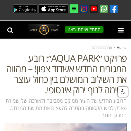
התחל שיחת צ׳אט
Home
פרויקטים חמים
פרויקט ״AQUA PARK״: רובע
המגורים החדש אשדוד צפון! – מהווה
את השילוב המושלם בין כחול עוצר
נשימה לנוף ירוק אינסופי.
הרובע החדש של העיר ממוקם מסביבה ולאורכה של שמורת
פארק לכיש הקסומה במטרה להעצים את תחושת המרחב,
הטבע והנוף.