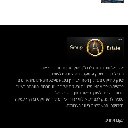
אולג אלחזוב מומחה לנדל"ן, שוק ההון ומסחר בינלאומי
מנכ"ל חברת שיווק פרוייקטים ארצית ובינלאומית.
שיווק פרוייקטים/נדל"ן מסחרי/נדל"ן בינלאומי/שטחים/מלונאות/חופים
פרטיים,מייסד ערוצי טלוויזיה ובעלים של קבוצת חברות ומתמחה בשיווק
דירות יד שניה לאורך מישור החוף של ישראל.
נשמח להעניק לכם ייעוץ וליווי לאורך כל תהליך הפרויקט בדרך לעסקה
המדויקת והמשתלמת ביותר בעבורכם.
עקבו אחרינו