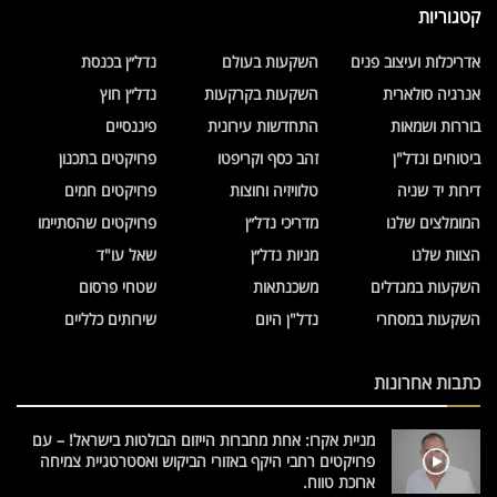
קטגוריות
אדריכלות ועיצוב פנים
השקעות בעולם
נדל״ן בכנסת
אנרגיה סולארית
השקעות בקרקעות
נדל״ן חוץ
בוררות ושמאות
התחדשות עירונית
פיננסיים
ביטוחים ונדל"ן
זהב כסף וקריפטו
פרויקטים בתכנון
דירות יד שניה
טלוויזיה וחוצות
פרויקטים חמים
המומלצים שלנו
מדריכי נדל״ן
פרויקטים שהסתיימו
הצוות שלנו
מניות נדל״ן
שאל עו"ד
השקעות במגדלים
משכנתאות
שטחי פרסום
השקעות במסחרי
נדל"ן היום
שירותים כלליים
כתבות אחרונות
מניית אקרו: אחת מחברות הייזום הבולטות בישראל! – עם
פרויקטים רחבי היקף באזורי הביקוש ואסטרטגיית צמיחה
ארוכת טווח.