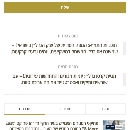
כתבה קודמת
תוכניות התמ״א: המפה הסודית של שוק הנדל״ן בישראל! –
שמשנה את כללי המשחק למשקיעים, יזמים ובעלי קרקעות.
כתבה הבאה
מניית קרסו נדל״ן: יזמות מגורים והתחדשות עירונית! – עם
שורשים ותיקים ואסטרטגיית צמיחה ארוכת טווח.
חדשות
תגובות
טרנדים
פרויקט המגורים המבוקש בעיר החוף חדרה! פרויקט "East
& More" המזרח החדש של העיר – נמכר כולו בהצלחה