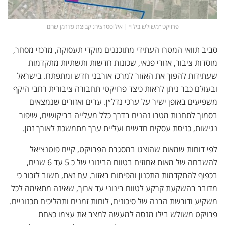
פרויקט ״משולש בילו״ | אילוסטרציה: קבוצת פדרמן שחם
סביב תוואי המטרו העתידי מתוכננים מוקדי תעסוקה, מרכזי מסחר,
מוסדות ציבור, אזורי פנאי, שכונות חדשות ותשתיות מתקדמות
שעתידות להפוך את האזור למרכז אורבני חדש ומתפתח. בישראל
ובעולם כבר ניתן לראות כיצד פרויקטי תחבורה ציבורית רחבי היקף
משפיעים באופן ישיר על ערכי נדל״ן. ערים ואזורים שנמצאים
בסמוך לתחנות מטרו נהנים בדרך כלל מעלייה בביקושים, שיפור
נגישות, כניסת עסקים חדשים ועליית ערך מתמשכת לאורך זמן.
לפי דוחות שמאות שהוצגו במסגרת הפרויקט, קיים פוטנציאל
להשבחה של מאות אחוזים בטווח הבינוני של כ 5 עד 6 שנים,
בכפוף להתקדמות התכנון והפיתוח באזור. עם זאת, חשוב לזכור כי
מדובר בהשקעת קרקע לטווח בינוני עד ארוך, שאינה מתאימה לכל
משקיע ודורשת הבנה של סיכונים, לוחות זמנים ותהליכים תכנוניים.
פרויקט משולש בילו מנסה למעשה למצב את עצמו כאחת