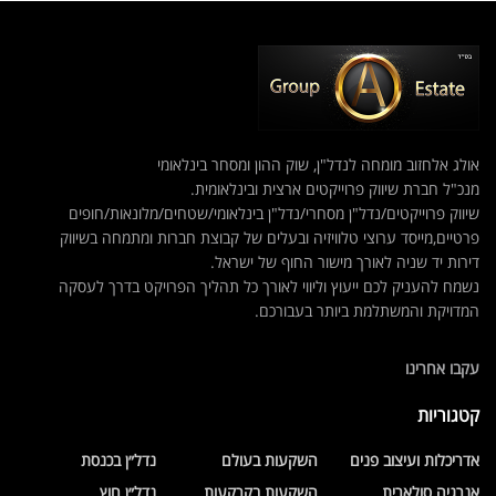
אולג אלחזוב מומחה לנדל"ן, שוק ההון ומסחר בינלאומי
מנכ"ל חברת שיווק פרוייקטים ארצית ובינלאומית.
שיווק פרוייקטים/נדל"ן מסחרי/נדל"ן בינלאומי/שטחים/מלונאות/חופים
פרטיים,מייסד ערוצי טלוויזיה ובעלים של קבוצת חברות ומתמחה בשיווק
דירות יד שניה לאורך מישור החוף של ישראל.
נשמח להעניק לכם ייעוץ וליווי לאורך כל תהליך הפרויקט בדרך לעסקה
המדויקת והמשתלמת ביותר בעבורכם.
עקבו אחרינו
קטגוריות
אדריכלות ועיצוב פנים
השקעות בעולם
נדל״ן בכנסת
אנרגיה סולארית
השקעות בקרקעות
נדל״ן חוץ