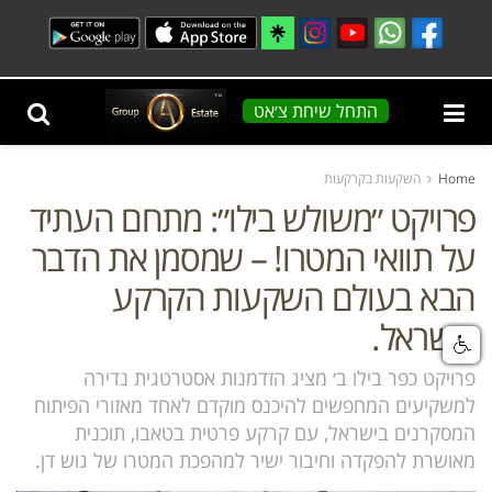
התחל שיחת צ׳אט
Home
השקעות בקרקעות
פרויקט ״משולש בילו״: מתחם העתיד
על תוואי המטרו! – שמסמן את הדבר
הבא בעולם השקעות הקרקע
בישראל.
פרויקט כפר בילו ב׳ מציג הזדמנות אסטרטגית נדירה
למשקיעים המחפשים להיכנס מוקדם לאחד מאזורי הפיתוח
המסקרנים בישראל, עם קרקע פרטית בטאבו, תוכנית
מאושרת להפקדה וחיבור ישיר למהפכת המטרו של גוש דן.