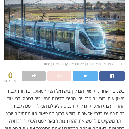
מתחם העתיד על תוואי המטרו | אילוסטרציה: קבוצת פדרמן שחם
0
SHARES
בשנים האחרונות שוק הנדל״ן בישראל הפך למאתגר במיוחד עבור
משקיעים ורוכשים פרטיים. מחירי הדירות ממשיכים לטפס, דרישות
ההון העצמי הולכות וגדלות והכניסה לעולם הנדל״ן הפכה עבור
רבים כמעט בלתי אפשרית. דווקא בתוך המציאות הזו מתחילים יותר
ויותר משקיעים לחפש את ההזדמנות הבאה לפני העלייה הגדולה
במחירים, באזורים שבהם המדינה עצמה מתכננת את עתיד הפיתוח