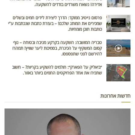
אדירה! נשארו משרדים בודדים להשקעה.
פרסום נייטיב ממוקד: הדרך ליצירת לידים חמים ובשלים
שמכירים את המותג שלכם! – בעזרת כתבות שנכתבות ע"י
כותבות תוכן מומחיות.
טבריה המושבה: השקעה בקרקע מניבה ובטוחה – נוף
קסום המשקיף על הכינרת, בסמיכות ליער שוויץ! תמהרו
להירשם לפני שתפספסו.
״ביאליק על הפארק״: חולמים להשקיע בקריות? – חשוב
שתכירו את אחד הפרויקטים החמים ביותר באזור.
חדשות אחרונות