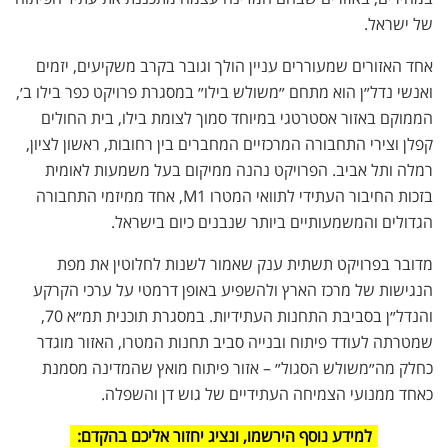
של ישראל.
אחד האזורים שמעוררים עניין הולך וגובר בקרב משקיעים, יזמים
ואנשי נדל״ן הוא מתחם ״משולש בילו״ במסגרת פרויקט כפר בילו ב׳,
הממוקם באזור אסטרטגי במיוחד סמוך לצומת בילו, בית החולים
קפלן וצירי התחבורה המרכזיים המחברים בין רחובות, ראשון לציון,
רמלה ותל אביב. הפרויקט נהנה ממיקום בעל משמעות לאומית
בזכות החיבור העתידי לתוואי המטרו M1, אחד ממיזמי התחבורה
הגדולים והמשמעותיים ביותר שנבנים כיום בישראל.
מדובר בפרויקט תשתית ענק שאמור לשנות לחלוטין את מפת
הנגישות של מרכז הארץ ולהשפיע באופן דרמטי על ערכי הקרקע
והנדל״ן בסביבת התחנות העתידיות. במסגרת תוכנית תמ״א 70,
שמטרתה לעודד פיתוח ובנייה סביב תחנות המטרו, האזור מוגדר
כחלק מה״משולש הסגול״ – אזור פיתוח מואץ שהמדינה מסמנת
כאחד ממנועי הצמיחה העתידיים של גוש דן והשפלה.
למידע נוסף הירשמו, ונציג יחזור אליכם בהקדם: