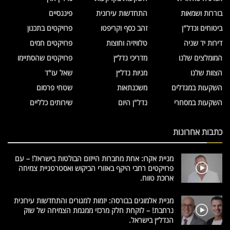
בוררות ושמאות
התחדשות עירונית
פיננסיים
ביטוחים ונדל"ן
זהב כסף וקריפטו
פרויקטים בתכנון
דירות יד שניה
טלוויזיה וחוצות
פרויקטים חמים
המומלצים שלנו
מדריכי נדל״ן
פרויקטים שהסתיימו
הצוות שלנו
מניות נדל״ן
שאל עו"ד
השקעות במגדלים
משכנתאות
שטחי פרסום
השקעות במסחרי
נדל"ן היום
שירותים כלליים
כתבות אחרונות
מניית אקרו: אחת מחברות הייזום הבולטות בישראל! – עם
פרויקטים רחבי היקף באזורי הביקוש ואסטרטגיית צמיחה
ארוכת טווח.
מניית אלמוגים בבורסה: יזמות למגורים והתחדשות עירונית
נרחבת! – לוקחת חלק מרכזי ממגמת הצמיחה של שוק
הנדל״ן בישראל.