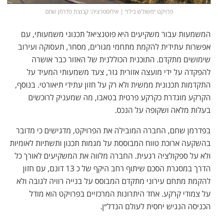
פרויקט ״משולש בילו״ | אילוסטרציה: קבוצת פדרמן שחם
המשמעות עבור משקיעים היא פוטנציאל תכנוני משמעותי, עם
אפשרות עתידית להקמת מתחמי מגורים, מסחר, תעסוקה ועירוב
שימושים מתקדם. התוכנית הכוללנית של האזור כבר אושרה
להפקדה על ידי מועצה אזורית גזר, צעד משמעותי המעיד על
התקדמות תכנונית ממשית ולא רק על חזון עתידי תיאורטי. בנוסף,
הקרקע מוגדרת כקרקע פרטית בטאבו, מה שמעניק לרוכשים
בעלות מלאה ושקופה על הנכס.
בפדרמן שחם, החברה המובילה את הפרויקט, מדגישים כי מדובר
בהשקעה ארוכת טווח המבוססת על מגמות תכנון ותשתיות לאומיות
ולא על ספקולציה רגעית. החברה מלווה את המשקיעים לאורך כל
הדרך במסגרת הסכם שיתוף רחב היקף של כ 13 דונם, עם חזון
להקמת מתחם עירוני מתקדם המבוסס על בנייה רוויה לגובה ולא
על צמודי קרקע. אחד היתרונות המרכזיים בפרויקט הוא מודל
הכניסה הנגיש יחסית לעולם הנדל״ן.