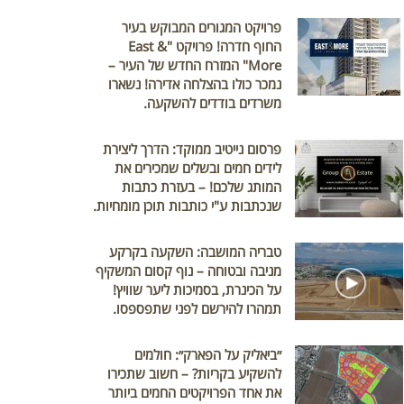
פרויקט המגורים המבוקש בעיר
החוף חדרה! פרויקט "East &
More" המזרח החדש של העיר –
נמכר כולו בהצלחה אדירה! נשארו
משרדים בודדים להשקעה.
פרסום נייטיב ממוקד: הדרך ליצירת
לידים חמים ובשלים שמכירים את
המותג שלכם! – בעזרת כתבות
שנכתבות ע"י כותבות תוכן מומחיות.
טבריה המושבה: השקעה בקרקע
מניבה ובטוחה – נוף קסום המשקיף
על הכינרת, בסמיכות ליער שוויץ!
תמהרו להירשם לפני שתפספסו.
״ביאליק על הפארק״: חולמים
להשקיע בקריות? – חשוב שתכירו
את אחד הפרויקטים החמים ביותר