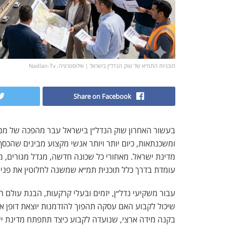
תוכניות התמ״א של שוק הנדל״ן בישראל | אילוסטרציה: Nadlan-Tv
Share on Facebook
בעשור האחרון שוק הנדל״ן בישראל עבר מהפכה של ממש
ומשכנתאות, כיום יותר ויותר אנשי מקצוע מבינים שהכס
מדינת ישראל. מאחורי כל שכונה חדשה, מגדל מגורים, מת
עומדת בדרך כלל תוכנית תמ״א שמשנה לחלוטין את פני ה
עבור משקיעי נדל״ן, יזמים ובעלי קרקעות, הבנת עולם ה
שיכול לקבוע האם עסקה תהפוך להזדמנות יוצאת דופן א
בקנה מידה ארצי, שנועדה לקבוע כיצד תתפתח מדינת יש