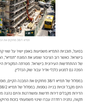
תמ״א 38/1 מחזקים את המבנה הקיים | אילוסטרציה: Nadlan-Tv
בפועל, תוכניות התמ״א משפיעות באופן ישיר על שווי קרקע
בישראל. כאשר רוב הציבור שומע את המונח “תמ״א”, הכו
של ההתחדשות העירונית בישראל. מטרתה המקורית היית
הפכה גם למנוע כלכלי אדיר עבור שוק הנדל״ן.
במסלול של תמ״א 38/1 מחזקים את המבנה
הדירות מקבלים דירות חדשות ומשודרגות והיזם נהנה מזכו
תקווה
,
נתניה
ו־
חדרה
עברו שינוי משמעותי בזכות פרויקט