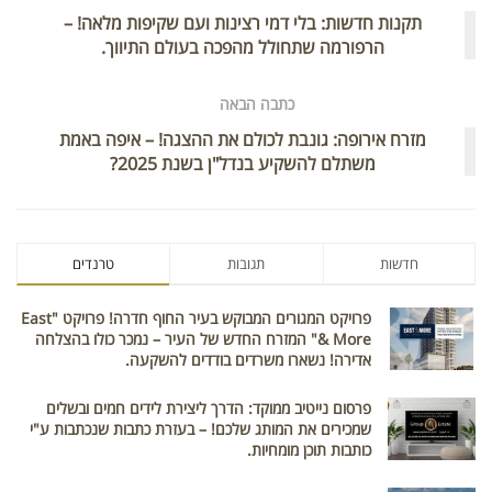
תקנות חדשות: בלי דמי רצינות ועם שקיפות מלאה! –
הרפורמה שתחולל מהפכה בעולם התיווך.
כתבה הבאה
מזרח אירופה: גונבת לכולם את ההצגה! – איפה באמת
משתלם להשקיע בנדל"ן בשנת 2025?
חדשות
תגובות
טרנדים
פרויקט המגורים המבוקש בעיר החוף חדרה! פרויקט "East
& More" המזרח החדש של העיר – נמכר כולו בהצלחה
אדירה! נשארו משרדים בודדים להשקעה.
פרסום נייטיב ממוקד: הדרך ליצירת לידים חמים ובשלים
שמכירים את המותג שלכם! – בעזרת כתבות שנכתבות ע"י
כותבות תוכן מומחיות.