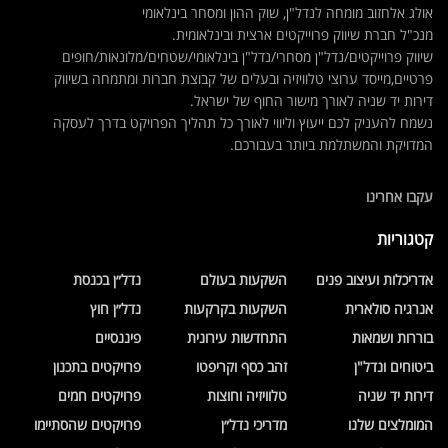
אולג אלחזוב מומחה לנדל"ן, שוק ההון ומסחר בינלאומי
מנכ"ל חברת שיווק פרוייקטים ארצית ובינלאומית.
שיווק פרוייקטים/נדל"ן מסחרי/נדל"ן בינלאומי/שטחים/מלונאות/חופים
פרטיים,מייסד ערוצי טלוויזיה ובעלים של קבוצת חברות ומתמחה בשיווק
דירות יד שניה לאורך מישור החוף של ישראל.
נשמח להעניק לכם ייעוץ וליווי לאורך כל תהליך הפרויקט בדרך לעסקה
המדויקת והמשתלמת ביותר בעבורכם.
עקבו אחרינו
קטגוריות
אדריכלות ועיצוב פנים
השקעות בעולם
נדל״ן בכנסת
אנרגיה סולארית
השקעות בקרקעות
נדל״ן חוץ
בוררות ושמאות
התחדשות עירונית
פיננסיים
ביטוחים ונדל"ן
זהב כסף וקריפטו
פרויקטים בתכנון
דירות יד שניה
טלוויזיה וחוצות
פרויקטים חמים
המומלצים שלנו
מדריכי נדל״ן
פרויקטים שהסתיימו