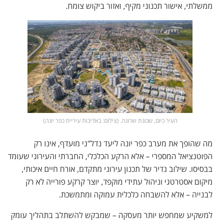
ממשלתי, אישור תכנוני מקיף, ואזור ביקוש צומח.
העיר כיום, שכונת שרונה. (צילום: באדיבות עיריית כפר יונה)
מה שהופך את מערב כפר יונה ליעד נדל"ני מועדף, אינו רק
הפוטנציאל המספרי – אלא הרקע הכלכלי, החברתי והעירוני שעומד
בבסיסו. שילוב נדיר של תכנון עירוני מתקדם, אורח חיים איכותי,
מיקום אסטרטגי וניהול עתידי מוקפד, יוצר קרקע פורייה לא רק
לבנייה – אלא להשבחה כלכלית עמוקה ומתמשכת.
למשקיע שמחפש יותר מעסקה – שמבקש להשתלב בתהליך עומק