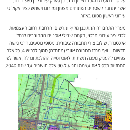
על פני למעלה מ-1.4 מיליון מ"ר, וכן פארק עירוני בן 360 דונם,
אשר יתחבר לשטחים הפתוחים מצפון ומדרום וישמש כציר אקולוגי
עירוני ראשון מסוגו באזור.
מערך התחבורה המתוכנן מקיף ומרשים: הרחבת רחוב העצמאות
לכדי ציר עירוני מרכזי, הקמת שבילי אופניים המחוברים לנחל
אלכסנדר, שילוב צירי תחבורה ציבורית, מסופי נוסעים, דרכי גישה
חדשות – ואף מרכז תחבורה אזורי (מתח"מ) סמוך לכביש 4. כל אלה
צפויים להעניק מענה תשתיתי לאוכלוסייה ההולכת וגדלה, אשר לפי
התחזיות תכפיל את עצמה ותגיע ל-90 אלף תושבים עד שנת 2040.