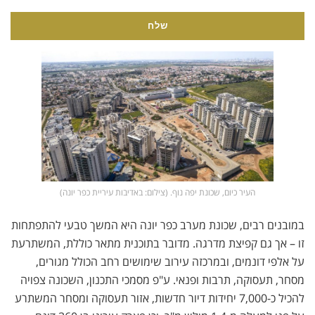
העיר כיום, שכונת יפה נוף. (צילום: באדיבות עיריית כפר יונה)
במובנים רבים, שכונת מערב כפר יונה היא המשך טבעי להתפתחות
זו – אך גם קפיצת מדרגה. מדובר בתוכנית מתאר כוללת, המשתרעת
על אלפי דונמים, ובמרכזה עירוב שימושים רחב הכולל מגורים,
מסחר, תעסוקה, תרבות ופנאי. ע"פ מסמכי התכנון, השכונה צפויה
להכיל כ-7,000 יחידות דיור חדשות, אזור תעסוקה ומסחר המשתרע