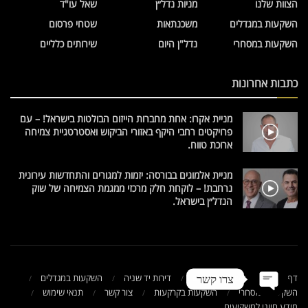
הצוות שלנו
מניות נדל״ן
שאל עו"ד
השקעות במגדלים
משכנתאות
שטחי פרסום
השקעות במסחרי
נדל"ן היום
שירותים כלליים
כתבות אחרונות
מניית אקרו: אחת מחברות הייזום הבולטות בישראל! – עם
פרויקטים רחבי היקף באזורי הביקוש ואסטרטגיית צמיחה
ארוכת טווח.
מניית אלמוגים בבורסה: יזמות למגורים והתחדשות עירונית
נרחבת! – לוקחת חלק מרכזי ממגמת הצמיחה של שוק
הנדל״ן בישראל.
דף הבית
השקעות בעולם
דירות יד שניה
השקעות במגדלים
צרו קשר
השקעות במסחרי
השקעות בקרקעות
צור קשר
תנאי שימוש
מידע חיוני למשקיעים