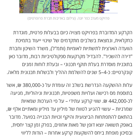
פרויקט מערב כפר יונה. (צילום: באדיבות חברת פרופרטים)
הקרקע המדוברת בפרויקט מצויה כיום בבעלות פרטית, מוגדרת
כחקלאית, ונמצאת בשלבים מתקדמים של שינוי ייעוד בתמיכת
הוועדה הארצית לתשתיות לאומיות (ותמ"ל), משרד השיכון וחברת
"דירה להשכיר". להבדיל מקרקעות ספקולטיביות רבות, מדובר כאן
בתוכנית מוסדרת בעלת תוקף תכנוני – ובעלת לוחות זמנים
קונקרטיים: כ-4–5 שנים להשלמת ההליך ולבשלות תכנונית מלאה.
עלות ההשקעה הנדרשת בשלב זה עומדת על כ-380,000 ₪, אשר
בתוספת מס רכישה ועלויות משפטיות, תכנוניות וניהוליות, מגיעה
לכ-442,000 ₪. שווי קרקע עתידי – על פי הערכות שמאיות
שמרניות – עשוי להגיע לטווח של מיליון עד מיליון ומאתיים אלף ₪,
בהתאם להתפתחות הביצועית והיקף זכויות הבנייה בפועל. מדובר
באופק תשואה יוצא דופן של מאות אחוזים, בפרק זמן קצר יחסית,
ובסיכון מופחת ביחס להשקעות קרקע אחרות – הודות לליווי