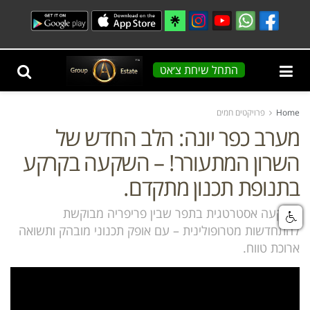
התחל שיחת צ׳אט
Home
פרויקטים חמים
מערב כפר יונה: הלב החדש של
השרון המתעורר! – השקעה בקרקע
בתנופת תכנון מתקדם.
השקעה אסטרטגית בתפר שבין פריפריה מבוקשת
להתחדשות מטרופולינית – עם אופק תכנוני מובהק ותשואה
ארוכת טווח.