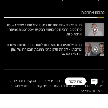
כתבות אחרונות
מניית אקרו: אחת מחברות הייזום הבולטות בישראל! – עם
פרויקטים רחבי היקף באזורי הביקוש ואסטרטגיית צמיחה
ארוכת טווח.
מניית אלמוגים בבורסה: יזמות למגורים והתחדשות עירונית
נרחבת! – לוקחת חלק מרכזי ממגמת הצמיחה של שוק
הנדל״ן בישראל.
דף הבית
השקעות בעולם
דירות יד שניה
השקעות במגדלים
צרו קשר
השקעות במסחרי
השקעות בקרקעות
צור קשר
תנאי שימוש
מידע חיוני למשקיעים
© 2021 NadlanTV