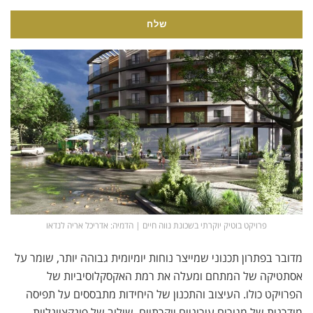
פרויקט בוטיק יוקרתי בשכונת נווה חיים | הדמיה: אדריכל אריה לנדאו
מדובר בפתרון תכנוני שמייצר נוחות יומיומית גבוהה יותר, שומר על
אסתטיקה של המתחם ומעלה את רמת האקסקלוסיביות של
הפרויקט כולו. העיצוב והתכנון של היחידות מתבססים על תפיסה
מודרנית של מגורים עירוניים יוקרתיים. שילוב של פונקציונליות,