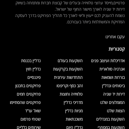
פרטיים,מייסד ערוצי טלוויזיה ובעלים של קבוצת חברות ומתמחה בשיווק
דירות יד שניה לאורך מישור החוף של ישראל.
נשמח להעניק לכם ייעוץ וליווי לאורך כל תהליך הפרויקט בדרך לעסקה
המדויקת והמשתלמת ביותר בעבורכם.
עקבו אחרינו
קטגוריות
אדריכלות ועיצוב פנים
השקעות בעולם
נדל״ן בכנסת
אנרגיה סולארית
השקעות בקרקעות
נדל״ן חוץ
בוררות ושמאות
התחדשות עירונית
פיננסיים
ביטוחים ונדל"ן
זהב כסף וקריפטו
פרויקטים בתכנון
דירות יד שניה
טלוויזיה וחוצות
פרויקטים חמים
המומלצים שלנו
מדריכי נדל״ן
פרויקטים שהסתיימו
הצוות שלנו
מניות נדל״ן
שאל עו"ד
השקעות במגדלים
משכנתאות
שטחי פרסום
השקעות במסחרי
נדל"ן היום
שירותים כלליים