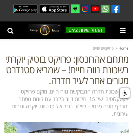
התחל שיחת צ׳אט
Home
פרויקטים חמים
מתחם אהרונסון: פרויקט בוטיק יוקרתי
בשכונת נווה חיים! – שמביא סטנדרט
מגורים אחר לעיר חדרה.
בלב שכונת חדרה המבוקשת נווה חיים, מוקם פרויקט
אקסקלוסיבי של 15 יחידות דיור בלבד עם קומת מסחר
ומרתף חניה פרטי – שילוב נדיר של פרטיות, יוקרה ונוחות
עירונית.