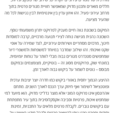
חללים מוארים ותכנון מדויק שמאפשר חוויית מגורים פרטית בתוך
מרחב עירוני פעיל. זהו איזון עדין בין אינטימיות לבין נגישות לכל מה
שהעיר מציעה.
המיקום בשכונת נווה חיים מעניק לפרויקט יתרון משמעותי נוסף.
השכונה נהנית מגישה נוחה לצירי תנועה מרכזיים, קרבה למוסדות
חינוך, מרכזים מסחריים ושירותים עירוניים, לצד שמירה על אופי
שקט ואיכותי. זהו שילוב שמדבר במיוחד למשפחות ולמשפרי דיור
שמחפשים סטנדרט מגורים גבוה מבלי לוותר על נוחות יומיומית.
במונחי שוק, פרויקטים מסוג זה – בוטיקיים, מצומצמים ובמיקום
מבוסס – נוטים לשמור על ביקוש גבוה לאורך זמן.
ההיצע הנמוך יחסית באזורי ביקוש כמו חדרה יוצר יציבות ערכית
ופוטנציאל לשימור ואף חיזוק ערך הנכס לאורך השנים. מתחם
אהרונסון אינו פרויקט המוני אלא מוצר נדל״ני מדויק. הוא מיועד למי
שמחפש איכות, פרטיות וסביבה אקסקלוסיבית בתוך עיר מתפתחת
עם ביקושים גוברים. לקבלת פרטים מלאים על התכניות, זמינות
יחידות ומפרט טכני ניתן להשאיר פרטים ולקבל מידע ראשוני על