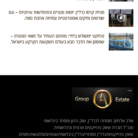
מניית קרסו נדל״ן: יזמות מגורים והתחדשות עירונית! – עם
שורשים ותיקים ואסטרטגיית צמיחה ארוכת טווח.
פרויקט ״משולש בילו״: מתחם העתיד על תוואי המטרו! –
שמסמן את הדבר הבא בעולם השקעות הקרקע בישראל.
אולג אלחזוב מומחה לנדל"ן, שוק ההון ומסחר בינלאומי
מנכ"ל חברת שיווק פרוייקטים ארצית ובינלאומית.
שיווק פרוייקטים/נדל"ן מסחרי/נדל"ן בינלאומי/שטחים/מלונאות/חופים