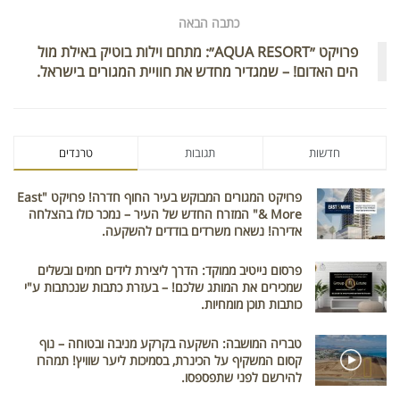
כתבה הבאה
פרויקט ״AQUA RESORT״: מתחם וילות בוטיק באילת מול
הים האדום! – שמגדיר מחדש את חוויית המגורים בישראל.
חדשות
תגובות
טרנדים
פרויקט המגורים המבוקש בעיר החוף חדרה! פרויקט "East
& More" המזרח החדש של העיר – נמכר כולו בהצלחה
אדירה! נשארו משרדים בודדים להשקעה.
פרסום נייטיב ממוקד: הדרך ליצירת לידים חמים ובשלים
שמכירים את המותג שלכם! – בעזרת כתבות שנכתבות ע"י
כותבות תוכן מומחיות.
טבריה המושבה: השקעה בקרקע מניבה ובטוחה – נוף
קסום המשקיף על הכינרת, בסמיכות ליער שוויץ! תמהרו
להירשם לפני שתפספסו.