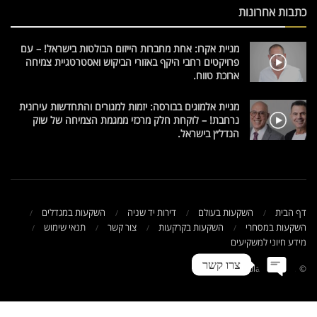
כתבות אחרונות
מניית אקרו: אחת מחברות הייזום הבולטות בישראל! – עם
פרויקטים רחבי היקף באזורי הביקוש ואסטרטגיית צמיחה
ארוכת טווח.
מניית אלמוגים בבורסה: יזמות למגורים והתחדשות עירונית
נרחבת! – לוקחת חלק מרכזי ממגמת הצמיחה של שוק
הנדל״ן בישראל.
דף הבית
השקעות בעולם
דירות יד שניה
השקעות במגדלים
השקעות במסחרי
השקעות בקרקעות
צור קשר
תנאי שימוש
מידע חיוני למשקיעים
צרו קשר
© 2021 NadlanTV