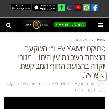
התחל שיחת צ׳אט
Home
פרויקטים חמים
פרויקט ״LEV YAM״: השקעה
מנצחת בשכונת עין הים! – מגורי
יוקרה ברצועת החוף המבוקשת
בישראל.
מיקום אסטרטגי, איכות חיים ללא פשרות ופוטנציאל השקעה
מבטיח בעיר חדרה.