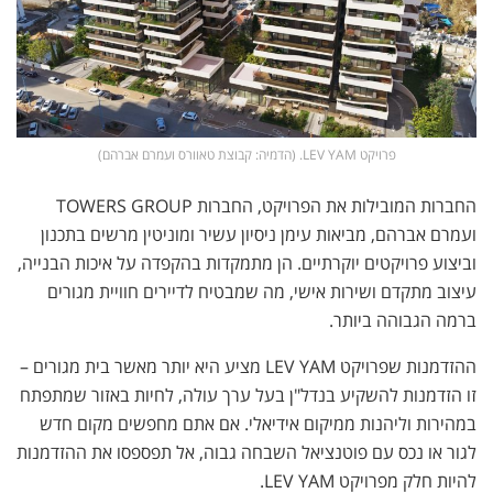
פרויקט LEV YAM. (הדמיה: קבוצת טאוורס ועמרם אברהם)
החברות המובילות את הפרויקט, החברות TOWERS GROUP
ועמרם אברהם, מביאות עימן ניסיון עשיר ומוניטין מרשים בתכנון
וביצוע פרויקטים יוקרתיים. הן מתמקדות בהקפדה על איכות הבנייה,
עיצוב מתקדם ושירות אישי, מה שמבטיח לדיירים חוויית מגורים
ברמה הגבוהה ביותר.
ההזדמנות שפרויקט LEV YAM מציע היא יותר מאשר בית מגורים –
זו הזדמנות להשקיע בנדל"ן בעל ערך עולה, לחיות באזור שמתפתח
במהירות וליהנות ממיקום אידיאלי. אם אתם מחפשים מקום חדש
לגור או נכס עם פוטנציאל השבחה גבוה, אל תפספסו את ההזדמנות
להיות חלק מפרויקט LEV YAM.