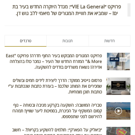
פרויקט ״VIE La General״: מגדל היוקרה החדש בעיר בת
ים! – שמביא את חוויית המגורים של מיאמי ללב גוש דן.
חדשות
תגובות
טרנדים
פרויקט המגורים המבוקש בעיר החוף חדרה! פרויקט "East
& More" המזרח החדש של העיר – נמכר כולו בהצלחה
אדירה! נשארו משרדים בודדים להשקעה.
פרסום נייטיב ממוקד: הדרך ליצירת לידים חמים ובשלים
שמכירים את המותג שלכם! – בעזרת כתבות שנכתבות ע"י
כותבות תוכן מומחיות.
טבריה המושבה: השקעה בקרקע מניבה ובטוחה – נוף
קסום המשקיף על הכינרת, בסמיכות ליער שוויץ! תמהרו
להירשם לפני שתפספסו.
״ביאליק על הפארק״: חולמים להשקיע בקריות? – חשוב