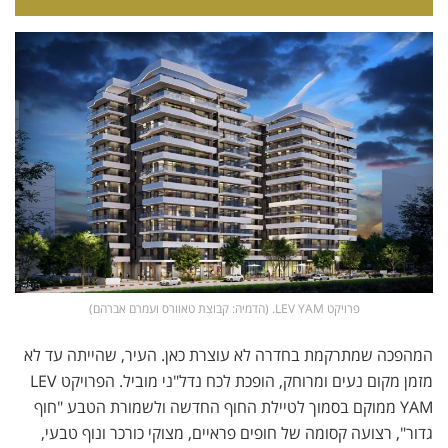
פרויקט LEV YAM. (הדמיה: קבוצת טאוורס ועמרם אברהם)
המהפכה שמתרקמת בחדרה לא עוצרת כאן. העיר, שהייתה עד לא
מזמן מקום נעים ומרוחק, הופכת לכח נדל"ני מוביל. הפרויקט LEV
YAM ממוקם בסמוך לטיילת החוף החדשה ולשמורת הטבע "חוף
גדור", רצועה קסומה של חופים פראיים, מצוקי כורכר ונוף טבעי,