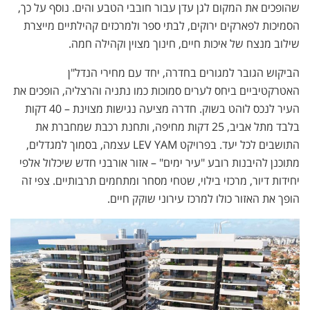
שהופכים את המקום לגן עדן עבור חובבי הטבע והים. נוסף על כך,
הסמיכות לפארקים ירוקים, לבתי ספר ולמרכזים קהילתיים מייצרת
שילוב מנצח של איכות חיים, חינוך מצוין וקהילה חמה.
הביקוש הגובר למגורים בחדרה, יחד עם מחירי הנדל"ן
האטרקטיביים ביחס לערים סמוכות כמו נתניה והרצליה, הופכים את
העיר לנכס לוהט בשוק. חדרה מציעה נגישות מצוינת – 40 דקות
בלבד מתל אביב, 25 דקות מחיפה, ותחנת רכבת שמחברת את
התושבים לכל יעד. בפרויקט LEV YAM עצמה, בסמוך למגדלים,
מתוכנן להיבנות רובע "עיר ימים" – אזור אורבני חדש שיכלול אלפי
יחידות דיור, מרכזי בילוי, שטחי מסחר ומתחמים תרבותיים. צפי זה
הופך את האזור כולו למרכז עירוני שוקק חיים.