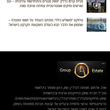
מניית קרסו נדל״ן: יזמות מגורים והתחדשות עירונית! – עם
שורשים ותיקים ואסטרטגיית צמיחה ארוכת טווח.
פרויקט ״משולש בילו״: מתחם העתיד על תוואי המטרו! –
שמסמן את הדבר הבא בעולם השקעות הקרקע בישראל.
אולג אלחזוב מומחה לנדל"ן, שוק ההון ומסחר בינלאומי
מנכ"ל חברת שיווק פרוייקטים ארצית ובינלאומית.
שיווק פרוייקטים/נדל"ן מסחרי/נדל"ן בינלאומי/שטחים/מלונאות/חופים
פרטיים,מייסד ערוצי טלוויזיה ובעלים של קבוצת חברות ומתמחה בשיווק
דירות יד שניה לאורך מישור החוף של ישראל.