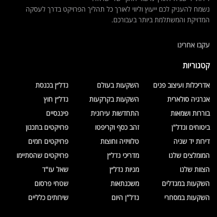
נשמח להעניק לכם ייעוץ וליווי לאורך כל תהליך הפרויקט בדרך לעסקה
המדויקת והמשתלמת ביותר בעבורכם.
עקבו אחרינו
קטגוריות
אדריכלות ועיצוב פנים
השקעות בעולם
נדל״ן בכנסת
אנרגיה סולארית
השקעות בקרקעות
נדל״ן חוץ
בוררות ושמאות
התחדשות עירונית
פיננסיים
ביטוחים ונדל"ן
זהב כסף וקריפטו
פרויקטים בתכנון
דירות יד שניה
טלוויזיה וחוצות
פרויקטים חמים
המומלצים שלנו
מדריכי נדל״ן
פרויקטים שהסתיימו
הצוות שלנו
מניות נדל״ן
שאל עו"ד
השקעות במגדלים
משכנתאות
שטחי פרסום
השקעות במסחרי
נדל"ן היום
שירותים כלליים