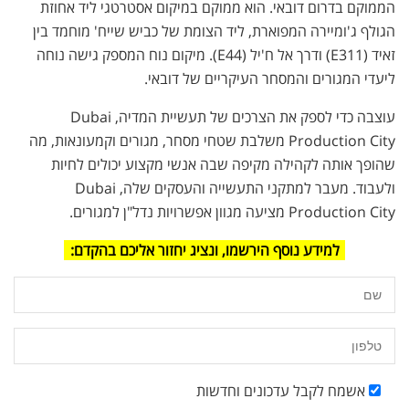
הממוקם בדרום דובאי. הוא ממוקם במיקום אסטרטגי ליד אחוזת
הגולף ג'ומיירה המפוארת, ליד הצומת של כביש שייח' מוחמד בין
זאיד (E311) ודרך אל ח'יל (E44). מיקום נוח המספק גישה נוחה
ליעדי המגורים והמסחר העיקריים של דובאי.
עוצבה כדי לספק את הצרכים של תעשיית המדיה, Dubai
Production City משלבת שטחי מסחר, מגורים וקמעונאות, מה
שהופך אותה לקהילה מקיפה שבה אנשי מקצוע יכולים לחיות
ולעבוד. מעבר למתקני התעשייה והעסקים שלה, Dubai
Production City מציעה מגוון אפשרויות נדל"ן למגורים.
למידע נוסף הירשמו, ונציג יחזור אליכם בהקדם:
אשמח לקבל עדכונים וחדשות