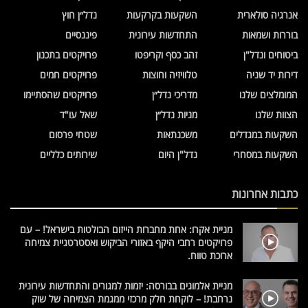
אנרגיה סולארית
השקעות בקרקעות
נדל״ן חוץ
בוררות ושמאות
התחדשות עירונית
פיננסיים
ביטוחים ונדל"ן
זהב כסף וקריפטו
פרויקטים בתכנון
דירות יד שניה
טלוויזיה וחוצות
פרויקטים חמים
המומלצים שלנו
מדריכי נדל״ן
פרויקטים שהסתיימו
הצוות שלנו
מניות נדל״ן
שאל עו"ד
השקעות במגדלים
משכנתאות
שטחי פרסום
השקעות במסחרי
נדל"ן היום
שירותים כלליים
כתבות אחרונות
מניית אקרו: אחת מחברות הייזום הבולטות בישראל! – עם
פרויקטים רחבי היקף באזורי הביקוש ואסטרטגיית צמיחה
ארוכת טווח.
מניית אלמוגים בבורסה: יזמות למגורים והתחדשות עירונית
נרחבת! – לוקחת חלק מרכזי ממגמת הצמיחה של שוק