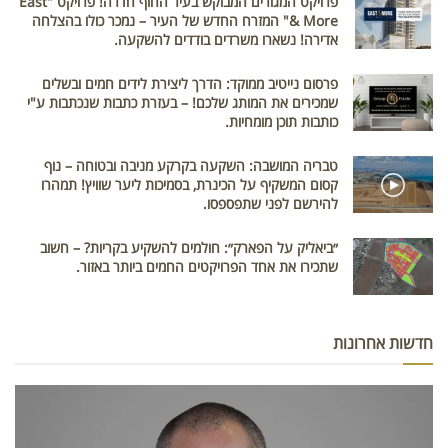
פרויקט המגורים המבוקש בעיר החוף חדרה! פרויקט "East
& More" המזרח החדש של העיר – נמכר כולו בהצלחה
אדירה! נשארו משרדים בודדים להשקעה.
פרסום נייטיב ממוקד: הדרך ליצירת לידים חמים ובשלים
שמכירים את המותג שלכם! – בעזרת כתבות שנכתבות ע"י
כותבות תוכן מומחיות.
טבריה המושבה: השקעה בקרקע מניבה ובטוחה – נוף
קסום המשקיף על הכינרת, בסמיכות ליער שוויץ! תמהרו
להירשם לפני שתפספסו.
״ביאליק על הפארק״: חולמים להשקיע בקריות? – חשוב
שתכירו את אחד הפרויקטים החמים ביותר באזור.
חדשות אחרונות