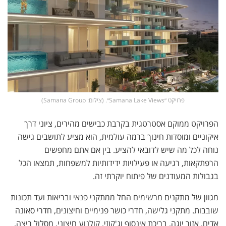
פרויקט ״Samana Lake Views״. (צילום: Samana Group)
הפרויקט ממוקם אסטרטגית בקרבת כבישים מהירים, ציוני דרך
איקוניים ומוסדות חינוך ברמה עולמית, הוא מציע לתושבים גישה
נוחה לכל מה שיש לדובאי להציע. בין אם אתם מחפשים
הרפתקאות, רגיעה או פעילויות ידידותיות למשפחות, תמצאו הכל
בגבולות המעודנים של פיתוח יוקרתי זה.
מגוון של מתקנים מרשימים החל ממתקני פנאי ובריאות ועד תכונות
שובבות. מתקני גלישה, חדרי כושר פנימיים וחיצונים, חדרי סאונה
אדים, אזור יוגה, בריכת אינסוף וג'קוזי, קולנוע חיצוני, מסלול ריצה,