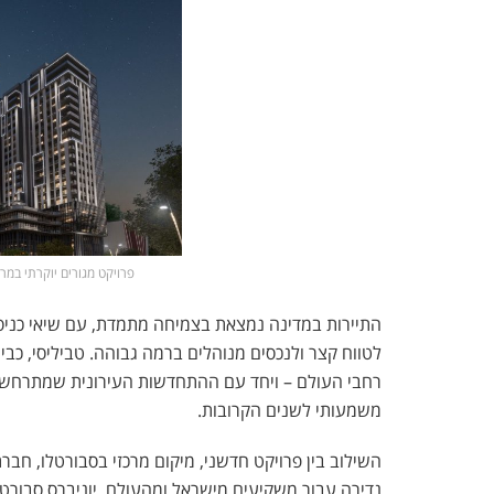
פרויקט מגורים יוקרתי במרכז ר
התיירות במדינה נמצאת בצמיחה מתמדת, עם שיאי כניסו
לטווח קצר ולנכסים מנוהלים ברמה גבוהה. טביליסי, כבי
רחבי העולם – ויחד עם ההתחדשות העירונית שמתרחש
משמעותי לשנים הקרובות.
השילוב בין פרויקט חדשני, מיקום מרכזי בסבורטלו, חברת
נדירה עבור משקיעים מישראל ומהעולם. יוניברס סבורט