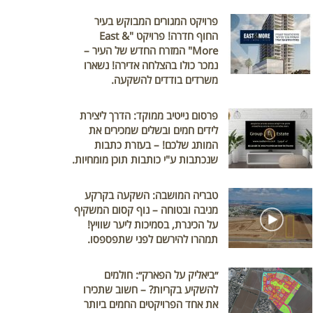
פרויקט המגורים המבוקש בעיר
החוף חדרה! פרויקט "East &
More" המזרח החדש של העיר –
נמכר כולו בהצלחה אדירה! נשארו
משרדים בודדים להשקעה.
פרסום נייטיב ממוקד: הדרך ליצירת
לידים חמים ובשלים שמכירים את
המותג שלכם! – בעזרת כתבות
שנכתבות ע"י כותבות תוכן מומחיות.
טבריה המושבה: השקעה בקרקע
מניבה ובטוחה – נוף קסום המשקיף
על הכינרת, בסמיכות ליער שוויץ!
תמהרו להירשם לפני שתפספסו.
״ביאליק על הפארק״: חולמים
להשקיע בקריות? – חשוב שתכירו
את אחד הפרויקטים החמים ביותר