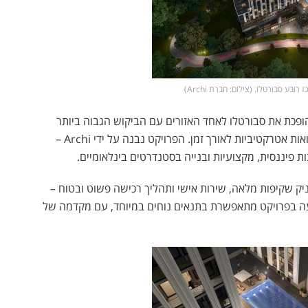
ובע סבורטלו. (צילום: חברת Archi)
פכת את סבורטלו לאחד האזורים עם הביקוש הגבוה ביותר
לשכירות, מה שמבטיח למשקיעים זרם הכנסה יציב ותשואות אטרקטיביות לאורך זמן. הפרויקט נבנה על ידי Archi –
ת פיננסית, מקצועיות ובנייה בסטנדרטים בינלאומיים.
יק שקיפות מלאה, שירות אישי ותהליך רכישה פשוט ובטוח –
 בפרויקט מתאפשרת בתנאים נוחים במיוחד, עם מקדמה של