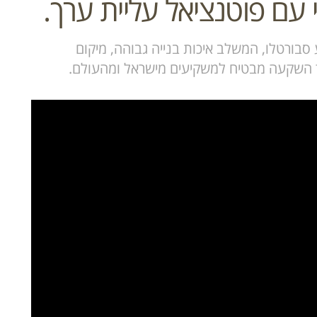
י עם פוטנציאל עליית ערך.
תי מבית Archi במרכז רובע סבורטלו, המשלב איכות בנייה גבוהה, מיקום
עד השקעה מבטיח למשקיעים מישראל ומהעולם.