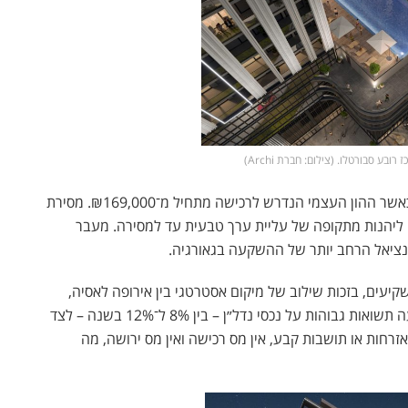
ובע סבורטלו. (צילום: חברת Archi)
המחירים ההתחלתיים עומדים על כ־₪479,000 בלבד, כאשר ההון העצמי הנדרש לרכישה מתחיל מ־₪169,000. מסירת
שמאפשר למשקיעים ליהנות מתקופה של עליית ערך טבעית עד למסירה. מעבר
נציאל הרחב יותר של ההשקעה בגאורגיה.
יעים, בזכות שילוב של מיקום אסטרטגי בין אירופה לאסיה,
יציבות כלכלית יחסית ומדיניות מיסוי נוחה. גאורגיה מציעה תשואות גבוהות על נכסי נדל״ן – בין 8% ל־12% בשנה – לצד
זרחות או תושבות קבע, אין מס רכישה ואין מס ירושה, מה