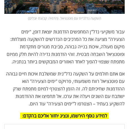
השקעה נדלנ״ית עם פוטנציאל. (הדמיה: קבוצת יובלים)
עבור משקיעי נדל"ן המחפשים הזדמנות יוצאת דופן, "ימים
הצעירה" מציעה את כל המרכיבים הנדרשים להשקעה מוצלחת:
מיקום מעולה, איכות בנייה גבוהה, סביבת מגורים מתקדמת
ופוטנציאל השבחה מבטיח. זוהי הזדמנות נדירה להיות חלק ממיזם
מתפתח שצפוי להפוך לאחד האזורים המבוקשים ביותר בנתניה.
אם אתם חולמים על השקעה נדל"נית שמשלבת איכות חיים גבוהה
עם פוטנציאל רווח משמעותי, פרויקט "ימים הצעירה" הוא
ההזדמנות שחיכיתם לה. זה הזמן להצטרף למיזם מתפתח שרק
ישתבח עם השנים ויעלה את ערכו. אל תחמיצו את ההזדמנות
להשקיע בעתיד – הצטרפו ל"ימים הצעירה" עוד היום.
למידע נוסף הירשמו, ונציג יחזור אליכם בהקדם: