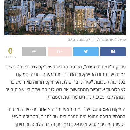
פרויקט "ימים הצעירה". (הדמיה: קבוצת יובלים)
0
SHARES
פרויקט "ימים הצעירה", היוזמה החדשה של "קבוצת יובלים", מציב
רף חדש בתחום ההשקעות הנדל"ניות במערב נתניה. ממוקם
בסמיכות לשכונות "עיר ימים" ופולג, הפרויקט מהווה מוקד משיכה
לאוכלוסיות איכותיות המחפשות את השילוב המושלם בין איכות חיים
גבוהה לבין סביבת מגורים מודרנית ומפנקת.
המיקום האסטרטגי של "ימים הצעירה" הוא אחד מנכסיו הבולטים.
במרחק הליכה מחופי הים המרהיבים של נתניה, הפרויקט מציע
נגישות מיידית לטבע ולפנאי. בו זמנית, הקרבה למוסדות חינוך