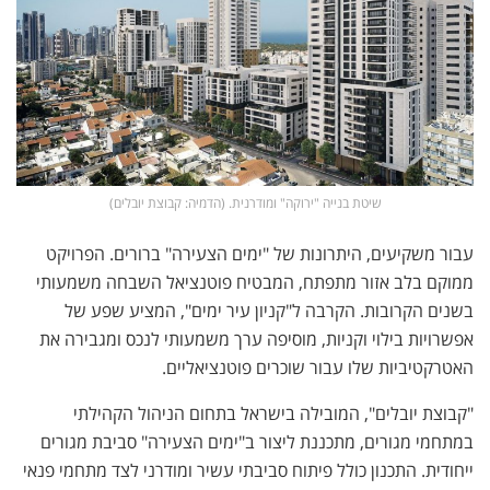
שיטת בנייה "ירוקה" ומודרנית. (הדמיה: קבוצת יובלים)
עבור משקיעים, היתרונות של "ימים הצעירה" ברורים. הפרויקט
ממוקם בלב אזור מתפתח, המבטיח פוטנציאל השבחה משמעותי
בשנים הקרובות. הקרבה ל"קניון עיר ימים", המציע שפע של
אפשרויות בילוי וקניות, מוסיפה ערך משמעותי לנכס ומגבירה את
האטרקטיביות שלו עבור שוכרים פוטנציאליים.
"קבוצת יובלים", המובילה בישראל בתחום הניהול הקהילתי
במתחמי מגורים, מתכננת ליצור ב"ימים הצעירה" סביבת מגורים
ייחודית. התכנון כולל פיתוח סביבתי עשיר ומודרני לצד מתחמי פנאי