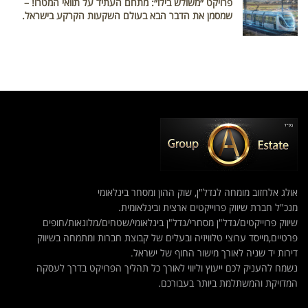
פרויקט ״משולש בילו״: מתחם העתיד על תוואי המטרו! –
שמסמן את הדבר הבא בעולם השקעות הקרקע בישראל.
אולג אלחזוב מומחה לנדל"ן, שוק ההון ומסחר בינלאומי
מנכ"ל חברת שיווק פרוייקטים ארצית ובינלאומית.
שיווק פרוייקטים/נדל"ן מסחרי/נדל"ן בינלאומי/שטחים/מלונאות/חופים
פרטיים,מייסד ערוצי טלוויזיה ובעלים של קבוצת חברות ומתמחה בשיווק
דירות יד שניה לאורך מישור החוף של ישראל.
נשמח להעניק לכם ייעוץ וליווי לאורך כל תהליך הפרויקט בדרך לעסקה
המדויקת והמשתלמת ביותר בעבורכם.