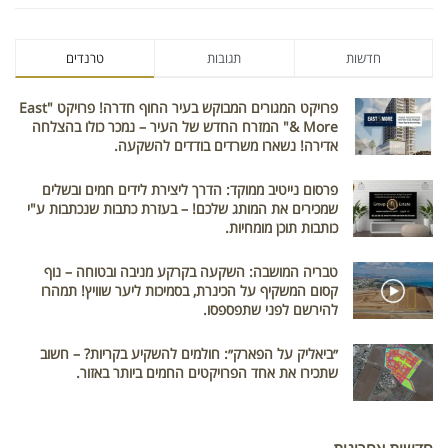
חדשות
תגובות
טרנדים
פרויקט המגורים המבוקש בעיר החוף חדרה! פרויקט "East
& More" המזרח החדש של העיר – נמכר כולו בהצלחה
אדירה! נשארו משרדים בודדים להשקעה.
פרסום נייטיב ממוקד: הדרך ליצירת לידים חמים ובשלים
שמכירים את המותג שלכם! – בעזרת כתבות שנכתבות ע"י
כותבות תוכן מומחיות.
טבריה המושבה: השקעה בקרקע מניבה ובטוחה – נוף
קסום המשקיף על הכינרת, בסמיכות ליער שוויץ! תמהרו
להירשם לפני שתפספסו.
״ביאליק על הפארק״: חולמים להשקיע בקריות? – חשוב
שתכירו את אחד הפרויקטים החמים ביותר באזור.