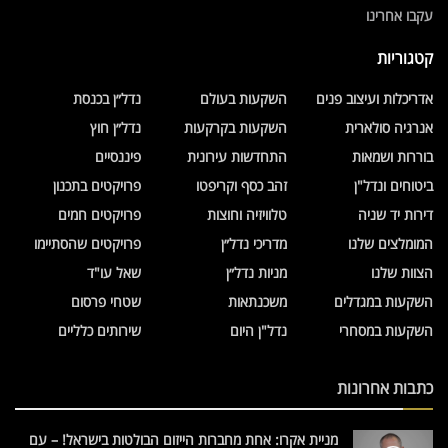
עקבו אחרינו
קטגוריות
אדריכלות ועיצוב פנים
השקעות בעולם
נדל״ן בכנסת
אנרגיה סולארית
השקעות בקרקעות
נדל״ן חוץ
בוררות ושמאות
התחדשות עירונית
פיננסיים
ביטוחים ונדל"ן
זהב כסף וקריפטו
פרויקטים בתכנון
דירות יד שניה
טלוויזיה וחוצות
פרויקטים חמים
המומלצים שלנו
מדריכי נדל״ן
פרויקטים שהסתיימו
הצוות שלנו
מניות נדל״ן
שאל עו"ד
השקעות במגדלים
משכנתאות
שטחי פרסום
השקעות במסחרי
נדל"ן היום
שירותים כלליים
כתבות אחרונות
מניית אקרו: אחת מחברות הייזום הבולטות בישראל! – עם