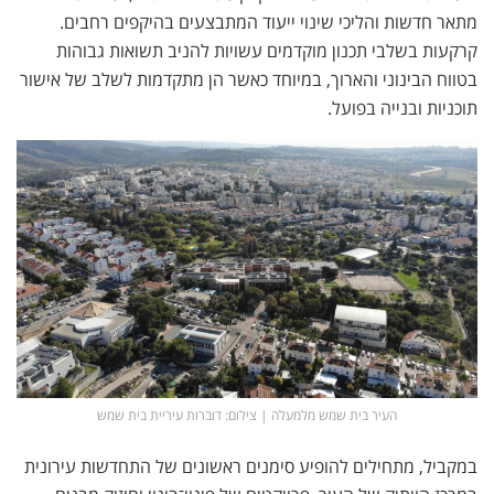
מתאר חדשות והליכי שינוי ייעוד המתבצעים בהיקפים רחבים.
קרקעות בשלבי תכנון מוקדמים עשויות להניב תשואות גבוהות
בטווח הבינוני והארוך, במיוחד כאשר הן מתקדמות לשלב של אישור
תוכניות ובנייה בפועל.
העיר בית שמש מלמעלה | צילום: דוברות עיריית בית שמש
במקביל, מתחילים להופיע סימנים ראשונים של התחדשות עירונית