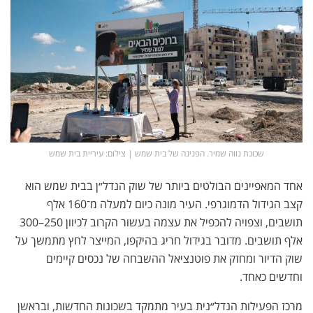
שכונת נווה שמיר. הפנינה של בית שמש | צילום: עיריית בית שמש
אחד המאפיינים הבולטים ביותר של שוק הנדל״ן בבית שמש הוא
קצב הגידול הדמוגרפי. העיר מונה כיום למעלה מ־160 אלף
תושבים, וצפויה להכפיל את עצמה בעשור הקרוב לכיוון 250–300
אלף תושבים. מדובר בגידול חריג בהיקפו, המייצר לחץ מתמשך על
שוק הדיור ומחזק את פוטנציאל ההשבחה של נכסים קיימים
וחדשים כאחד.
מרכז הפעילות הנדל״נית בעיר מתמקד בשכונות החדשות, ובראשן