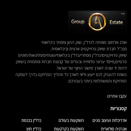
אולג אלחזוב מומחה לנדל"ן, שוק ההון ומסחר בינלאומי
מנכ"ל חברת שיווק פרוייקטים ארצית ובינלאומית.
שיווק פרוייקטים/נדל"ן מסחרי/נדל"ן בינלאומי/שטחים/מלונאות/חופים
פרטיים,מייסד ערוצי טלוויזיה ובעלים של קבוצת חברות ומתמחה בשיווק
דירות יד שניה לאורך מישור החוף של ישראל.
נשמח להעניק לכם ייעוץ וליווי לאורך כל תהליך הפרויקט בדרך לעסקה
המדויקת והמשתלמת ביותר בעבורכם.
עקבו אחרינו
קטגוריות
אדריכלות ועיצוב פנים
השקעות בעולם
נדל״ן בכנסת
אנרגיה סולארית
השקעות בקרקעות
נדל״ן חוץ