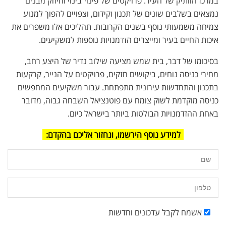
במרכז הוותיק של העיר. פרויקטים של פינוי־בינוי וחיזוק מבנים
נמצאים בשלבים שונים של תכנון וקידום, וצפויים להפוך למנוע
צמיחה משמעותי נוסף בשנים הקרובות. תהליכים אלו משפרים את
איכות החיים בעיר ומייצרים הזדמנויות נוספות למשקיעים.
בסיכומו של דבר, בית שמש מציעה שילוב נדיר של היצע רחב,
מחירי כניסה נוחים, ביקושים חזקים, פרויקטים על הנייר, קרקעות
בתכנון והתחדשות עירונית מתפתחת. עבור משקיעים המחפשים
כניסה מוקדמת לשוק צומח עם פוטנציאל השבחה גבוה, מדובר
באחת ההזדמנויות הבולטות ביותר בישראל כיום.
למידע נוסף הירשמו, ונחזור אליכם בהקדם:
אשמח לקבל עדכונים וחדשות