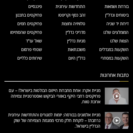
בוררות ושמאות
התחדשות עירונית
פיננסיים
ביטוחים ונדל"ן
זהב כסף וקריפטו
פרויקטים בתכנון
דירות יד שניה
טלוויזיה וחוצות
פרויקטים חמים
המומלצים שלנו
מדריכי נדל״ן
פרויקטים שהסתיימו
הצוות שלנו
מניות נדל״ן
שאל עו"ד
השקעות במגדלים
משכנתאות
שטחי פרסום
השקעות במסחרי
נדל"ן היום
שירותים כלליים
כתבות אחרונות
מניית אקרו: אחת מחברות הייזום הבולטות בישראל! – עם
פרויקטים רחבי היקף באזורי הביקוש ואסטרטגיית צמיחה
ארוכת טווח.
מניית אלמוגים בבורסה: יזמות למגורים והתחדשות עירונית
נרחבת! – לוקחת חלק מרכזי ממגמת הצמיחה של שוק
הנדל״ן בישראל.