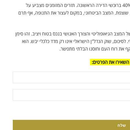
הפריפריה הפכה למוקד משיכה אמיתי, עם עלייה של כ-40% ברוכשי הדירה הראשונה. תזרים המזומנים מצביע על
בות ואופטימיות שוצפת. המצב הביטחוני, במקום לעצור את התנופה, אף תרם
 תושבי חוץ זינקו בכ-119%, בעיקר בשל המצב הגיאופוליטי והצורך האנושי בנכס בטוח ויציב. זהו סימן
סיכום, שוק הנדל"ן הישראלי אינו רק מדד כלכלי יבש. הוא
קף את רוח העם וחוסנו הבלתי מתפשר.
השאירו את הפרטים: