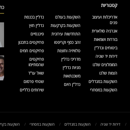
קטגוריות
כת
אדריכלות ועיצוב
השקעות בעולם
נדל״ן בכנסת
פנים
השקעות בקרקעות
נדל״ן חוץ
אנרגיה סולארית
התחדשות עירונית
פיננסיים
בוררות ושמאות
זהב כסף וקריפטו
פרויקטים בתכנון
ביטוחים ונדל"ן
טלוויזיה וחוצות
פרויקטים חמים
דירות יד שניה
מדריכי נדל״ן
פרויקטים
המומלצים שלנו
שהסתיימו
מניות נדל״ן
הצוות שלנו
שאל עו"ד
משכנתאות
השקעות במגדלים
שטחי פרסום
נדל"ן היום
השקעות במסחרי
שירותים כלליים
דירות יד שניה
השקעות במגדלים
השקעות במסחרי
השקעות בקרק