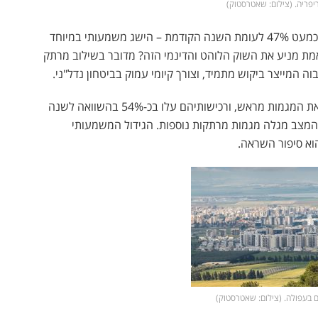
פריה. (צילום: שאטרסטוק)
בספטמבר 2024 נמכרו 3,400 דירות חדשות, עלייה של כמעט 47% לעומת השנה הקודמת – הישג משמעותי במיוחד
אמת מניע את השוק הלוהט והדינמי הזה? מדובר בשילוב מרתק
ה המייצר ביקוש מתמיד, וצורך קיומי עמוק בביטחון נדל"ני.
המשקיעים, בעלי האינטואיציה הכלכלית החדה, מזהים את המגמות מראש, ורכישותיהם עלו בכ-54% בהשוואה לשנה
המצב מגלה מגמות מרתקות נוספות. הגידול המשמעותי
הוא סיפור השראה.
 בעפולה. (צילום: שאטרסטוק)