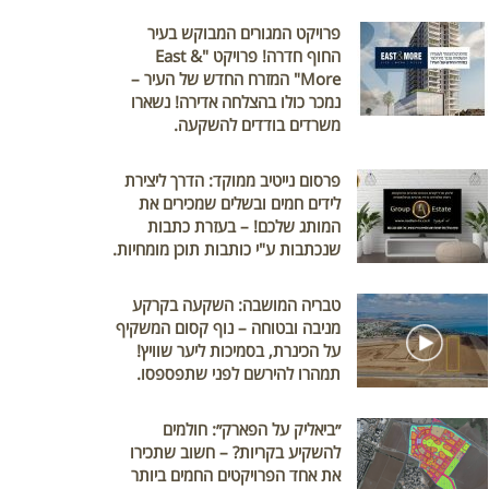
פרויקט המגורים המבוקש בעיר
החוף חדרה! פרויקט "East &
More" המזרח החדש של העיר –
נמכר כולו בהצלחה אדירה! נשארו
משרדים בודדים להשקעה.
פרסום נייטיב ממוקד: הדרך ליצירת
לידים חמים ובשלים שמכירים את
המותג שלכם! – בעזרת כתבות
שנכתבות ע"י כותבות תוכן מומחיות.
טבריה המושבה: השקעה בקרקע
מניבה ובטוחה – נוף קסום המשקיף
על הכינרת, בסמיכות ליער שוויץ!
תמהרו להירשם לפני שתפספסו.
״ביאליק על הפארק״: חולמים
להשקיע בקריות? – חשוב שתכירו
את אחד הפרויקטים החמים ביותר