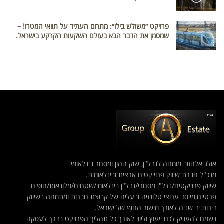
פרויקט ״משולש בילו״: מתחם העתיד על תוואי המטרו! –
שמסמן את הדבר הבא בעולם השקעות הקרקע בישראל.
אולג אלחזוב מומחה לנדל"ן, שוק ההון ומסחר בינלאומי
מנכ"ל חברת שיווק פרוייקטים ארצית ובינלאומית.
שיווק פרוייקטים/נדל"ן מסחרי/נדל"ן בינלאומי/שטחים/מלונאות/חופים
פרטיים,מייסד ערוצי טלוויזיה ובעלים של קבוצת חברות ומתמחה בשיווק
דירות יד שניה לאורך מישור החוף של ישראל.
נשמח להעניק לכם ייעוץ וליווי לאורך כל תהליך הפרויקט בדרך לעסקה