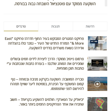
השקעה ממוקד עם פוטנציאל השבחה גבוה בבורסה.
חדשות
תגובות
טרנדים
פרויקט המגורים המבוקש בעיר החוף חדרה! פרויקט "East
& More" המזרח החדש של העיר – נמכר כולו בהצלחה
אדירה! נשארו משרדים בודדים להשקעה.
פרסום נייטיב ממוקד: הדרך ליצירת לידים חמים ובשלים
שמכירים את המותג שלכם! – בעזרת כתבות שנכתבות ע"י
כותבות תוכן מומחיות.
טבריה המושבה: השקעה בקרקע מניבה ובטוחה – נוף
קסום המשקיף על הכינרת, בסמיכות ליער שוויץ! תמהרו
להירשם לפני שתפספסו.
״ביאליק על הפארק״: חולמים להשקיע בקריות? – חשוב
שתכירו את אחד הפרויקטים החמים ביותר באזור.