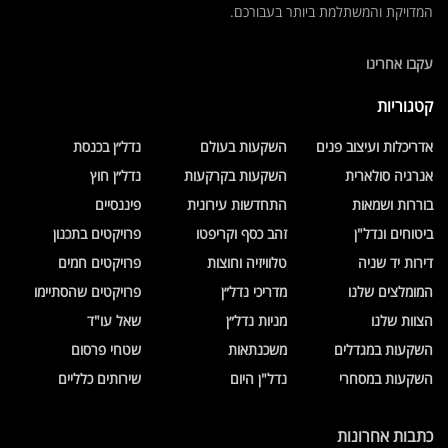
המדויקת והמשתלמת ביותר בעבורכם.
עקבו אחרינו
קטגוריות
אדריכלות ועיצוב פנים
השקעות בעולם
נדל״ן בכנסת
אנרגיה סולארית
השקעות בקרקעות
נדל״ן חוץ
בוררות ושמאות
התחדשות עירונית
פיננסיים
ביטוחים ונדל"ן
זהב כסף וקריפטו
פרויקטים בתכנון
דירות יד שניה
טלוויזיה וחוצות
פרויקטים חמים
המומלצים שלנו
מדריכי נדל״ן
פרויקטים שהסתיימו
הצוות שלנו
מניות נדל״ן
שאל עו"ד
השקעות במגדלים
משכנתאות
שטחי פרסום
השקעות במסחרי
נדל"ן היום
שירותים כלליים
כתבות אחרונות