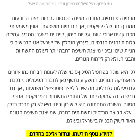
נתי סיידוף, בעל השליטה בשיכון ובינוי | צילום: עמית שעל
מבחינה פיננסית, החברה מציגה הכנסות גבוהות מאוד הנובעות
ממגוון רחב של פרויקטים, אך הרווחיות מושפעת באופן משמעותי
מפרויקטים ארוכי טווח, עלויות מימון, שינויים בשערי מטבע ועמידה
בלוחות זמנים הנדסיים. בערוץ הנדל״ן של ישראל אנו מדגישים כי
מניית שיכון ובינוי מייצגת חשיפה רחבה יותר לעולם התשתיות
והבנייה, ולא רק ליזמות מגורים.
לכן היא שונה בפרופיל הסיכון-סיכוי שלה לעומת חברות כמו אזורים
או אפריקה מגורים. המשקיע נחשף כאן לחברה תפעולית מורכבת
עם פעילות גלובלית, מה שיכול לייצר פוטנציאל משמעותי, אך גם
דורש הבנה עמוקה יותר של תחומי התשתיות והפרויקטים ארוכי
הטווח. השורה התחתונה היא ששיכון ובינוי היא לא רק חברת נדל״ן
– אלא קבוצה הנדסית ותשתיתית רחבה, שמייצגת חשיפה מגוונת
מאוד לשוק הבנייה בישראל ובעולם.
למידע נוסף הירשמו, ונחזור אליכם בהקדם: