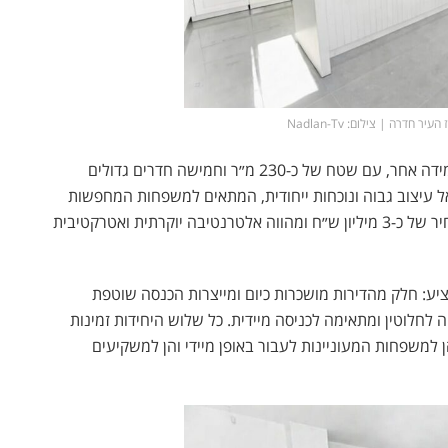
ר חדרה | צילום: Nadlan-Tv
הפנטהאוז בפרויקט מציע חוויית מגורים יוקרתית בקנה מידה אחר, עם שטח של כ-230 מ״ר וחמישה חדרים גדולים
ל עיצוב גבוה ונוכחות ייחודית, המתאים למשפחות המחפשות
סטנדרט מגורים גבוה ללא פשרות. הפנטהאוז מוצע במחיר של כ-3 מיליון ש״ח ומהווה אלטרנטיבה יוקרתית ואטרקטיבית
יע: חלק מהדירות מושכרות כיום ומייצרות הכנסה שוטפת
לחלוטין ומתאימה לכניסה מיידית. כל שלוש היחידות זמינות
משפחות המעוניינות לעבור באופן מיידי והן למשקיעים