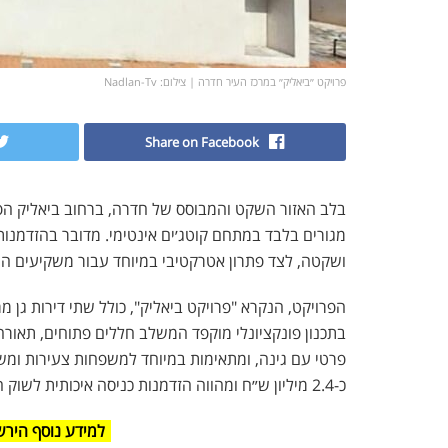
פרויקט ״ביאליק״ במרכז העיר חדרה | צילום: Nadlan-Tv
Share on Facebook
בלב האזור השקט והמבוסס של
חדרה
, ברחוב ביאליק הפ
מגורים בלבד במתחם קוטג׳ים אינטימי. מדובר בהזדמנות
ושקטה, לצד פתרון אטרקטיבי במיוחד עבור משקיעים ה
בתכנון פונקציונלי מוקפד המשלב חללים פתוחים, תאורה
פרטי עם גינה, ומתאימות במיוחד למשפחות צעירות ומשפר
כ-2.4 מיליון ש״ח ומהווה הזדמנות כניסה איכותית לשוק המקומי.
למידע נוסף הירש