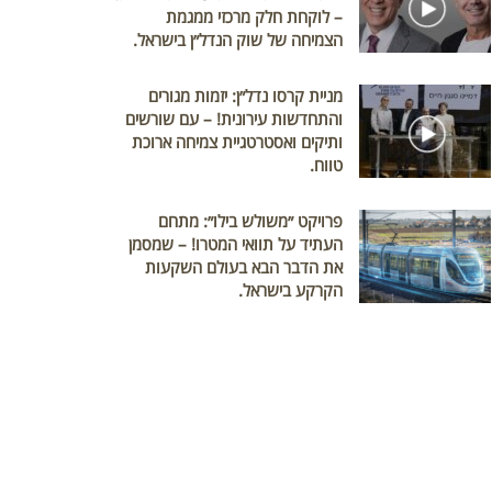
– לוקחת חלק מרכזי ממגמת
הצמיחה של שוק הנדל״ן בישראל.
מניית קרסו נדל״ן: יזמות מגורים
והתחדשות עירונית! – עם שורשים
ותיקים ואסטרטגיית צמיחה ארוכת
טווח.
פרויקט ״משולש בילו״: מתחם
העתיד על תוואי המטרו! – שמסמן
את הדבר הבא בעולם השקעות
הקרקע בישראל.