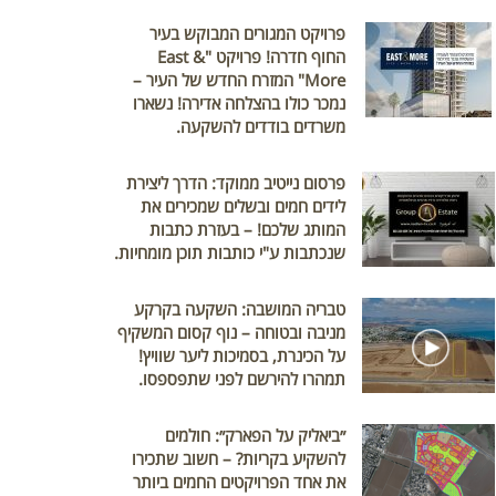
פרויקט המגורים המבוקש בעיר
החוף חדרה! פרויקט "East &
More" המזרח החדש של העיר –
נמכר כולו בהצלחה אדירה! נשארו
משרדים בודדים להשקעה.
פרסום נייטיב ממוקד: הדרך ליצירת
לידים חמים ובשלים שמכירים את
המותג שלכם! – בעזרת כתבות
שנכתבות ע"י כותבות תוכן מומחיות.
טבריה המושבה: השקעה בקרקע
מניבה ובטוחה – נוף קסום המשקיף
על הכינרת, בסמיכות ליער שוויץ!
תמהרו להירשם לפני שתפספסו.
״ביאליק על הפארק״: חולמים
להשקיע בקריות? – חשוב שתכירו
את אחד הפרויקטים החמים ביותר