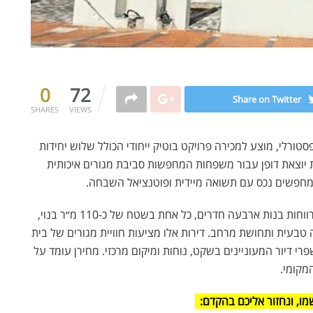
0
72
Share on Twitter
SHARES
VIEWS
סטורלי, מוצע למכירה פרויקט בוטיק ייחודי הכולל שלוש יחידות
 יוצאת דופן עבור משפחות המחפשות סביבת מגורים איכותית
מחפשים נכס עם תשואה מיידית ופוטנציאל השבחה.
הפרויקט, הנקרא "פרויקט ביאליק", כולל שתי דירות גן מרווחות בנות ארבעה חדרים, כל אחת בשטח של כ-110 מ״ר בנוי,
 טבעית ותחושת מרחב. דירות אלו מציעות חוויית מגורים של בית
י דיור המעוניינים בשקט, נוחות ומיקום מרכזי. מחירן עומד על
מו, ונחזור אליכם בהקדם: