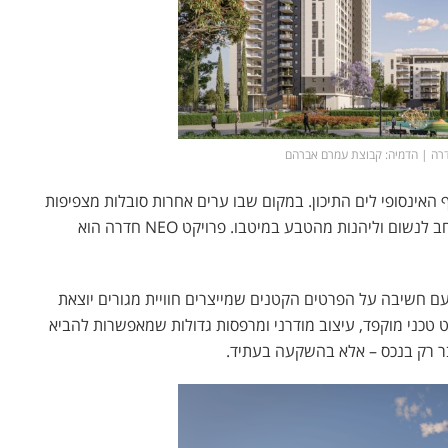
אינסופי לים התיכון. במקום שבו ערים אחרות סובלות מצפיפות
ובנייה אינטנסיבית, נווה חיים משאירה לדייריה את המרחב לנשום וליהנות מהטבע במיטבו. פרויקט NEO חדרה הוא
ם חשיבה על הפרטים הקטנים שמייצרים חוויית מגורים יוצאת
רט טכני מוקפד, עיצוב מודרני ומרפסות גדולות שמאפשרות להביא
בר רק בנכס – אלא בהשקעה בעתיד.