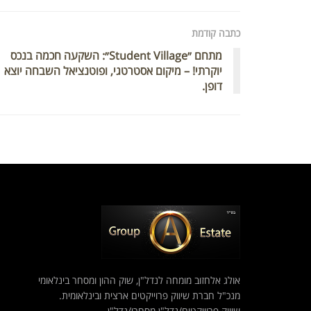
כתבה קודמת
מתחם ״Student Village״: השקעה חכמה בנכס
יוקרתי! – מיקום אסטרטגי, ופוטנציאל השבחה יוצא
דופן.
אולג אלחזוב מומחה לנדל"ן, שוק ההון ומסחר בינלאומי
מנכ"ל חברת שיווק פרוייקטים ארצית ובינלאומית.
שיווק פרוייקטים/נדל"ן מסחרי/נדל"ן