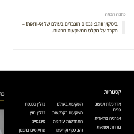
כתבה הבאה
ביטקוין וזהב: נכסים מוגבלים בעולם של אי-ודאות! –
הקרב על מקלט ההשקעות הבטוח.
קטגוריות
כת
אדריכלות ועיצוב
השקעות בעולם
נדל״ן בכנסת
פנים
השקעות בקרקעות
נדל״ן חוץ
אנרגיה סולארית
התחדשות עירונית
פיננסיים
בוררות ושמאות
זהב כסף וקריפטו
פרויקטים בתכנון