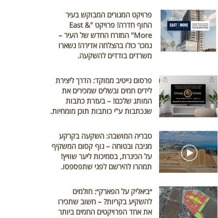
פרויקט המגורים המבוקש בעיר
החוף חדרה! פרויקט "East &
More" המזרח החדש של העיר –
נמכר כולו בהצלחה אדירה! נשארו
משרדים בודדים להשקעה.
פרסום נייטיב ממוקד: הדרך ליצירת
לידים חמים ובשלים שמכירים את
המותג שלכם! – בעזרת כתבות
שנכתבות ע"י כותבות תוכן מומחיות.
טבריה המושבה: השקעה בקרקע
מניבה ובטוחה – נוף קסום המשקיף
על הכינרת, בסמיכות ליער שוויץ!
תמהרו להירשם לפני שתפספסו.
״ביאליק על הפארק״: חולמים
להשקיע בקריות? – חשוב שתכירו
את אחד הפרויקטים החמים ביותר