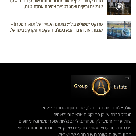
מניית קרסו נדל״ן: יזמות מגורים והתחדשות עירונית! – עם
שורשים ותיקים ואסטרטגיית צמיחה ארוכת טווח.
פרויקט ״משולש בילו״: מתחם העתיד על תוואי המטרו! –
שמסמן את הדבר הבא בעולם השקעות הקרקע בישראל.
אולג אלחזוב מומחה לנדל"ן, שוק ההון ומסחר בינלאומי
מנכ"ל חברת שיווק פרוייקטים ארצית ובינלאומית.
שיווק פרוייקטים/נדל"ן מסחרי/נדל"ן בינלאומי/שטחים/מלונאות/חופים
פרטיים,מייסד ערוצי טלוויזיה ובעלים של קבוצת חברות ומתמחה בשיווק
דירות יד שניה לאורך מישור החוף של ישראל.