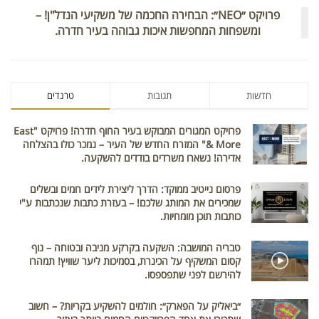
פרויקט ״NEO״: הבחירה החכמה של משקיעי הנדל"ן! –
ומשפחות המחפשות איכות גבוהה בעיר חדרה.
חדשות
תגובות
טרנדים
פרויקט המגורים המבוקש בעיר החוף חדרה! פרויקט "East
& More" המזרח החדש של העיר – נמכר כולו בהצלחה
אדירה! נשארו משרדים בודדים להשקעה.
פרסום נייטיב ממוקד: הדרך ליצירת לידים חמים ובשלים
שמכירים את המותג שלכם! – בעזרת כתבות שנכתבות ע"י
כותבות תוכן מומחיות.
טבריה המושבה: השקעה בקרקע מניבה ובטוחה – נוף
קסום המשקיף על הכינרת, בסמיכות ליער שוויץ! תמהרו
להירשם לפני שתפספסו.
״ביאליק על הפארק״: חולמים להשקיע בקריות? – חשוב