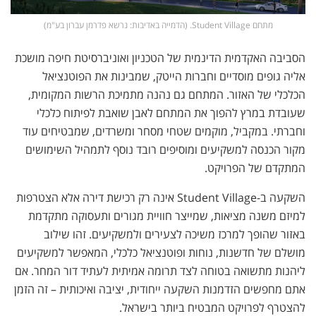
מתחם Student Village. (הדמייה באדיבות: נרשא פדרמן עברון בע"מ)
הסביבה האקדמית הדינמית של הטכניון ואוניברסיטת חיפה מושכת
אליה גופים מוסדיים וחברות הייטק, שמבינות את הפוטנציאל
הכלכלי של האזור. המתחם גם נהנה מתמיכת הרשות המקומית,
שעובדת במרץ להפוך את המתחם לאבן שואבת לפיתוח כלכלי
וחברתי. במקביל, מוקמים שטחי מסחר ומשרדים, שמבטיחים עוד
מקור הכנסה למשקיעים ומוסיפים רובד נוסף לתמהיל השימושים
המתקדם של הפרויקט.
השקעה ב-Student Village אינה רק רכישת דירה אלא הצטרפות
למיזם משנה מציאות, שמייצר חוויית מגורים ותעסוקה מתקדמת
באזור שהופך למרכז משיכה לצעירים ולמשקיעים. זהו שילוב
מושלם של חדשנות, נוחות ופוטנציאל כלכלי, המאפשר למשקיעים
ליהנות מתשואה בטוחה לצד תרומה אמיתית לעתיד דור המחר. אם
אתם מחפשים הזדמנות השקעה ייחודית, יציבה ואיכותית – זה הזמן
להצטרף לפרויקט המבטיח ביותר בישראל.