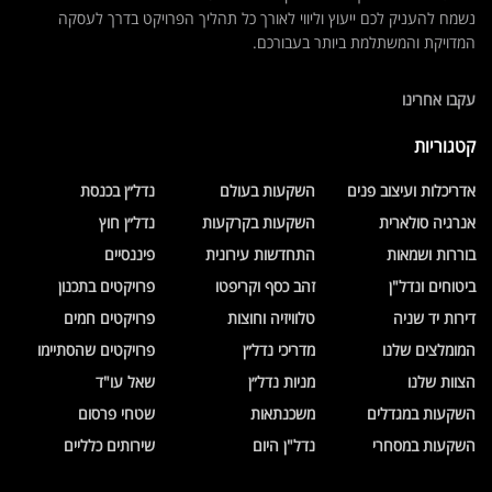
נשמח להעניק לכם ייעוץ וליווי לאורך כל תהליך הפרויקט בדרך לעסקה
המדויקת והמשתלמת ביותר בעבורכם.
עקבו אחרינו
קטגוריות
אדריכלות ועיצוב פנים
השקעות בעולם
נדל״ן בכנסת
אנרגיה סולארית
השקעות בקרקעות
נדל״ן חוץ
בוררות ושמאות
התחדשות עירונית
פיננסיים
ביטוחים ונדל"ן
זהב כסף וקריפטו
פרויקטים בתכנון
דירות יד שניה
טלוויזיה וחוצות
פרויקטים חמים
המומלצים שלנו
מדריכי נדל״ן
פרויקטים שהסתיימו
הצוות שלנו
מניות נדל״ן
שאל עו"ד
השקעות במגדלים
משכנתאות
שטחי פרסום
השקעות במסחרי
נדל"ן היום
שירותים כלליים