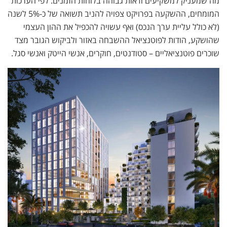
מה שמעניק למשקיעים ודאות גבוהה בלוחות הזמנים. לפי הערכות
המומחים, ההשקעה בפרויקט צפויה להניב תשואה של כ-5% לשנה
(לא כולל עליית ערך הנכס) ואף עשויה להכפיל את ההון העצמי
שהושקע, הודות לפוטנציאל ההשבחה באזור ולביקוש הגובר מצד
שוכרים פוטנציאליים – סטודנטים, חוקרים, אנשי הייטק ואנשי סגל.