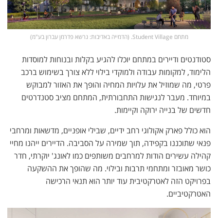
מתחם Student Village. (הדמייה באדיבות: נרשא פדרמן עברון בע"מ)
סטודנטים ודיירים במתחם יוכלו להגיע בקלות ובנוחות למוסדות
הלימוד, למקומות עבודה ולמוקדי בילוי ללא צורך בשימוש ברכב
פרטי, מה שמוזיל את עלויות המחיה והופך את האזור למבוקש
במיוחד. מעבר לנגישות התחבורתית, המתחם מציב סטנדרטים
חדשים של בנייה ירוקה וקיימות.
הוא כולל פארק אקולוגי רחב ידיים, שבילי אופניים, מדשאות ומרחבי
פנאי שתוכננו בקפידה, תוך שמירה על הסביבה. הדיירים ייהנו מחיי
קהילה עשירים הודות למרחבים משותפים כמו לאונג' יוקרתי, חדר
כושר מאובזר ומתחמי תרבות ובילוי. מה שהופך את ההשקעה
בפרויקט הזה לאטרקטיבית עוד יותר הוא תנאי הרכישה
האטרקטיביים.