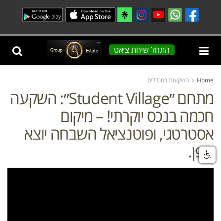
התחל שיחת צ׳אט
Home
השקעות במגדלים
מתחם ״Student Village״: השקעה
חכמה בנכס יוקרתי! – מיקום
אסטרטגי, ופוטנציאל השבחה יוצא
דופן.