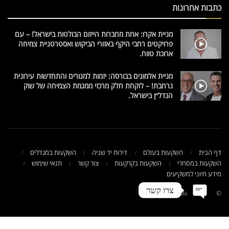
כתבות אחרונות
מניית אקרו: אחת מחברות הייזום הבולטות בישראל! – עם
פרויקטים רחבי היקף באזורי הביקוש ואסטרטגיית צמיחה
ארוכת טווח.
מניית אלמוגים בבורסה: יזמות למגורים והתחדשות עירונית
נרחבת! – לוקחת חלק מרכזי ממגמת הצמיחה של שוק
הנדל״ן בישראל.
דף הבית
השקעות בעולם
דירות יד שניה
השקעות במגדלים
השקעות במסחרי
השקעות בקרקעות
צור קשר
תנאי שימוש
מידע חיוני למשקיעים
צרו קשר
© 2021 NadlanTV