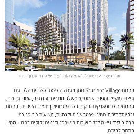
מתחם Student Village. (הדמייה באדיבות: נרשא פדרמן עברון בע"מ)
מתחם Student Village נותן מענה הוליסטי לצרכים הללו עם
עיצוב מוקפד ומפרט איכותי שמשלב מגורים יוקרתיים, אזורי עבודה,
מתחמי בילוי ופארקים ירוקים בלב מטרופולין חיפה. הדירות במתחם,
ובמיוחד דירות המיני-פנטהאוז היוקרתיות, מציעות נוף פנורמי
מרהיב לצד גישה לכל השירותים שהסטודנטים זקוקים להם – ממש
מתחת לביתם.